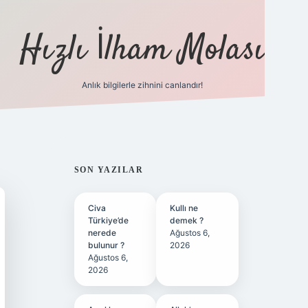
Hızlı İlham Molası
Anlık bilgilerle zihnini canlandır!
ilbet bahis sitesi
SIDEBAR
SON YAZILAR
Civa
Kullı ne
Türkiye’de
demek ?
nerede
Ağustos 6,
bulunur ?
2026
Ağustos 6,
2026