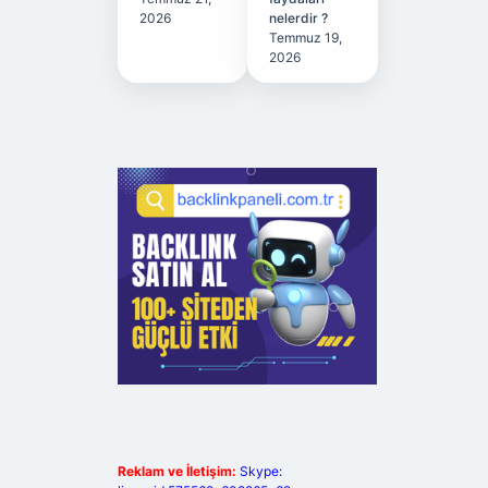
2026
nelerdir ?
Temmuz 19,
2026
Reklam ve İletişim:
Skype: