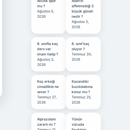
Avcılık spor
Allah’ın
mu ?
affetmediği 3
Ağustos 5,
büyük günah
2026
nedir ?
Ağustos 3,
2026
8. sınıfta kaç
6. sınıf kaç
ders var
oluyor ?
imam hatip ?
Temmuz 30,
Ağustos 3,
2026
2026
Koç erkeği
Kazandibi
cinsellikte ne
buzdolabına
sever ?
konur mu ?
Temmuz 27,
Temmuz 25,
2026
2026
Alprazolam
Yünün
zararlı mı ?
vücuda
Temmuz 21,
faydaları