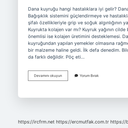
Dana kuyruğu hangi hastalıklara iyi gelir? Dana
Bağışıklık sistemini güçlendirmeye ve hastalık
şifalı özellikleriyle grip ve soğuk algınlığının 
Kuyrukta kolajen var mı? Kuyruk yağının cilde b
önemlisi ise kolajen üretimini desteklemesi. D
kuyruğundan yapılan yemekler olmasına rağmen
bir malzeme haline geldi. İlk defa denedim. Bil
da farklı değildir. Pöç eti…
Dana
Devamını okuyun
Yorum Bırak
Kuyruğunun
Faydaları
Nedir
https://ircfrm.net
https://ercmutfak.com.tr
https://