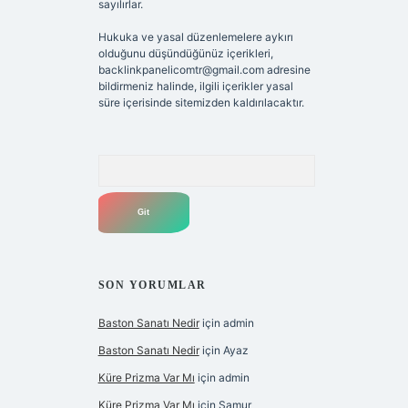
sayılırlar.
Hukuka ve yasal düzenlemelere aykırı
olduğunu düşündüğünüz içerikleri,
backlinkpanelicomtr@gmail.com
adresine
bildirmeniz halinde, ilgili içerikler yasal
süre içerisinde sitemizden kaldırılacaktır.
Arama
SON YORUMLAR
Baston Sanatı Nedir
için
admin
Baston Sanatı Nedir
için
Ayaz
Küre Prizma Var Mı
için
admin
Küre Prizma Var Mı
için
Samur