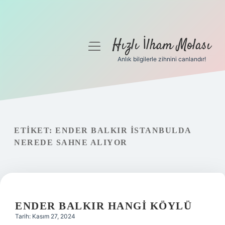
Hızlı İlham Molası
menüyü
aç
Anlık bilgilerle zihnini canlandır!
Anasayfa
Gizlilik Politikası
Yasal Uyarı
ETIKET:
ENDER BALKIR İSTANBULDA
NEREDE SAHNE ALIYOR
Hakkımızda
ENDER BALKIR HANGI KÖYLÜ
Tarih: Kasım 27, 2024