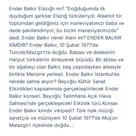
Ender Balkır Elazığlı mı? “Doğduğumda ilk
duyduğum şarkılar Elazığ türküleriydi. Ataerkil bir
toplumdan geldiğimiz için maneviyatımızı baba ve
dede şekillendiriyor, bu bizim maneviyatımızdır”
dedi. Ender Balkır nereli Alevi mi? ENDER BALKIR
KİMDİR? Ender Balkır, 10 Şubat 1977’de
Tunceli/Mazgirt’te doğdu. Babası ve dedesinin
Harput türkülerini dinleyerek büyüdü. Bir ablası ve
bir ağabeyi olan Balkır, beş yaşındayken ailesiyle
birlikte Mersin’e yerleşti. Ender Balkır İstanbul’da
nerede sahne alıyor? Beyoğlu Kültür Sanat
Etkinlikleri kapsamında gerçekleştirilecek Ender
Balkır konseri, Beyoğlu Talimhane Açık Hava
Sahnesi’nde gerçekleşecek! Etkinlik türü Konser.
Ender Balkır kimdir vikipedi? Türk halk müziği
sanatçısı ve müzisyeni 10 Şubat 1977’de Muş’un
Malazgirt ilçesinde doğdu.…