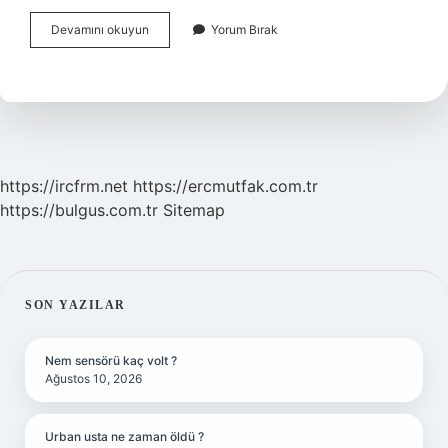
Ender
Devamını okuyun
Yorum Bırak
Balkır
Hangi
Köylü
https://ircfrm.net
https://ercmutfak.com.tr
https://bulgus.com.tr
Sitemap
SIDEBAR
SON YAZILAR
Nem sensörü kaç volt ?
Ağustos 10, 2026
Urban usta ne zaman öldü ?