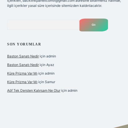
içerikleri,
backlinkpanelicomtr@gmail.com
adresine bildirmeniz halinde,
ilgili içerikler yasal süre içerisinde sitemizden kaldırılacaktır.
Arama
SON YORUMLAR
Baston Sanatı Nedir
için
admin
Baston Sanatı Nedir
için
Ayaz
Küre Prizma Var Mı
için
admin
Küre Prizma Var Mı
için
Samur
Aöf Tek Dersten Kalırsam Ne Olur
için
admin
s sitesi