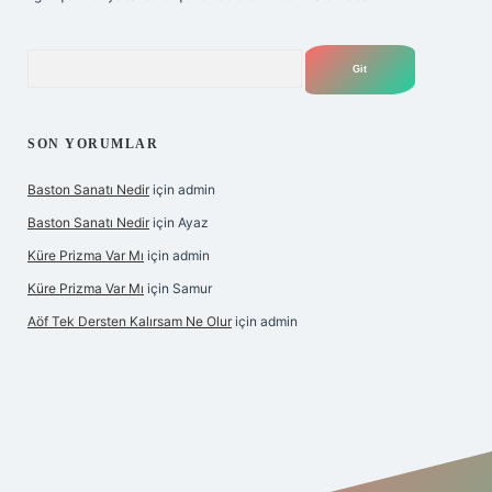
Arama
SON YORUMLAR
Baston Sanatı Nedir
için
admin
Baston Sanatı Nedir
için
Ayaz
Küre Prizma Var Mı
için
admin
Küre Prizma Var Mı
için
Samur
Aöf Tek Dersten Kalırsam Ne Olur
için
admin
s sitesi