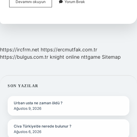
Bronz
Devamını okuyun
Yorum Bırak
Görünmek
Için
Ne
Yapmalı
https://ircfrm.net
https://ercmutfak.com.tr
https://bulgus.com.tr
knight online
nttgame
Sitemap
SIDEBAR
SON YAZILAR
Urban usta ne zaman öldü ?
Ağustos 9, 2026
Civa Türkiye’de nerede bulunur ?
Ağustos 6, 2026