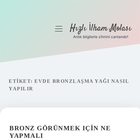
Hızlı İlham Molası
menüyü
aç
Anlık bilgilerle zihnini canlandır!
Anasayfa
Gizlilik Politikası
Yasal Uyarı
ETIKET:
EVDE BRONZLAŞMA YAĞI NASIL
YAPILIR
Hakkımızda
BRONZ GÖRÜNMEK IÇIN NE
YAPMALI