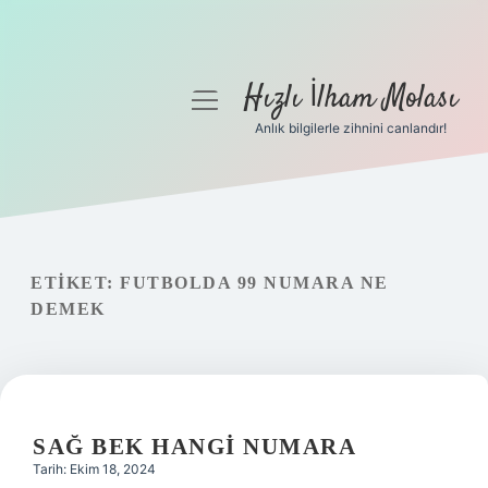
Hızlı İlham Molası
menüyü
aç
Anlık bilgilerle zihnini canlandır!
Anasayfa
Gizlilik Politikası
Yasal Uyarı
ETIKET:
FUTBOLDA 99 NUMARA NE
DEMEK
Hakkımızda
SAĞ BEK HANGI NUMARA
Tarih: Ekim 18, 2024