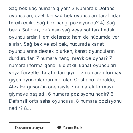
Sağ bek kaç numara giyer? 2 Numaralı: Defans
oyuncuları, özellikle sağ bek oyuncuları tarafından
tercih edilir. Sağ bek hangi pozisyonda? 4) Sağ
bek / Sol bek, defansın sağ veya sol tarafındaki
oyunculardır. Hem defansta hem de hücumda yer
alırlar. Sağ bek ve sol bek, hücumda kanat
oyuncularına destek olurken, kanat oyuncularını
durdururlar. 7 numara hangi mevkide oynar? 7
numaralı forma genellikle etkili kanat oyuncuları
veya forvetler tarafından giyilir. 7 numaralı formayı
giyen oyunculardan biri olan Cristiano Ronaldo,
Alex Ferguson’un önerisiyle 7 numaralı formayı
giymeye başladı. 6 numara pozisyonu nedir? 6 –
Defansif orta saha oyuncusu. 8 numara pozisyonu
nedir? 8…
Sağ
Devamını okuyun
Yorum Bırak
Bek