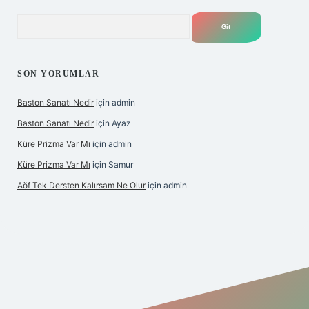
Arama
SON YORUMLAR
Baston Sanatı Nedir
için
admin
Baston Sanatı Nedir
için
Ayaz
Küre Prizma Var Mı
için
admin
Küre Prizma Var Mı
için
Samur
Aöf Tek Dersten Kalırsam Ne Olur
için
admin
s sitesi