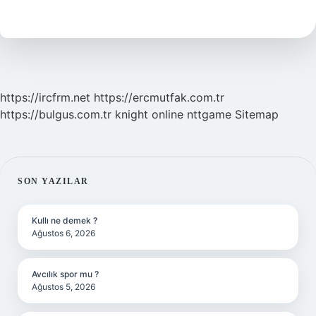
Hangi
Numara
https://ircfrm.net
https://ercmutfak.com.tr
https://bulgus.com.tr
knight online
nttgame
Sitemap
SIDEBAR
SON YAZILAR
Kullı ne demek ?
Ağustos 6, 2026
Avcılık spor mu ?
Ağustos 5, 2026