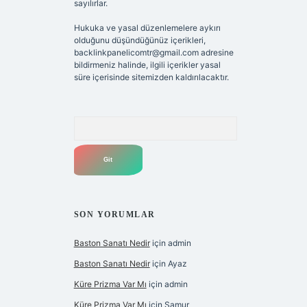
sayılırlar.
Hukuka ve yasal düzenlemelere aykırı
olduğunu düşündüğünüz içerikleri,
backlinkpanelicomtr@gmail.com
adresine
bildirmeniz halinde, ilgili içerikler yasal
süre içerisinde sitemizden kaldırılacaktır.
Arama
SON YORUMLAR
Baston Sanatı Nedir
için
admin
Baston Sanatı Nedir
için
Ayaz
Küre Prizma Var Mı
için
admin
Küre Prizma Var Mı
için
Samur