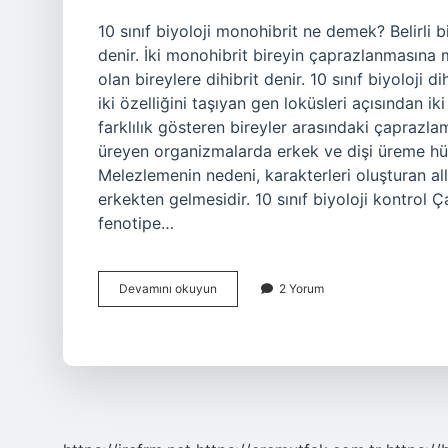
10 sınıf biyoloji monohibrit ne demek? Belirli b
denir. İki monohibrit bireyin çaprazlanmasına m
olan bireylere dihibrit denir. 10 sınıf biyoloji 
iki özelliğini taşıyan gen loküsleri açısından 
farklılık gösteren bireyler arasındaki çaprazl
üreyen organizmalarda erkek ve dişi üreme hücr
Melezlemenin nedeni, karakterleri oluşturan alle
erkekten gelmesidir. 10 sınıf biyoloji kontrol
fenotipe…
10
Devamını okuyun
2 Yorum
Sınıf
Biyoloji
Monohibrit
Çaprazlama
Nedir