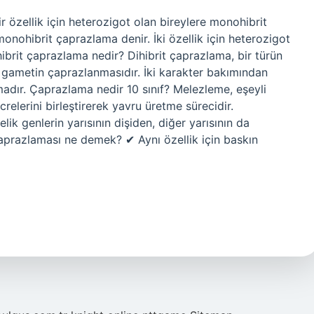
ir özellik için heterozigot olan bireylere monohibrit
onohibrit çaprazlama denir. İki özellik için heterozigot
dihibrit çaprazlama nedir? Dihibrit çaprazlama, bir türün
iki gametin çaprazlanmasıdır. İki karakter bakımından
amadır. Çaprazlama nedir 10 sınıf? Melezleme, eşeyli
elerini birleştirerek yavru üretme sürecidir.
lik genlerin yarısının dişiden, diğer yarısının da
 Çaprazlaması ne demek? ✔ Aynı özellik için baskın