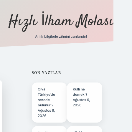
Hızlı İlham Molası
Anlık bilgilerle zihnini canlandır!
ilbet bahis sitesi
SIDEBAR
SON YAZILAR
Civa
Kullı ne
Türkiye’de
demek ?
nerede
Ağustos 6,
bulunur ?
2026
Ağustos 6,
2026