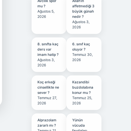
Avcılık spor
Allah’ın
mu ?
affetmediği 3
Ağustos 5,
büyük günah
2026
nedir ?
Ağustos 3,
2026
8. sınıfta kaç
6. sınıf kaç
ders var
oluyor ?
imam hatip ?
Temmuz 30,
Ağustos 3,
2026
2026
Koç erkeği
Kazandibi
cinsellikte ne
buzdolabına
sever ?
konur mu ?
Temmuz 27,
Temmuz 25,
2026
2026
Alprazolam
Yünün
zararlı mı ?
vücuda
Temmuz 21,
faydaları