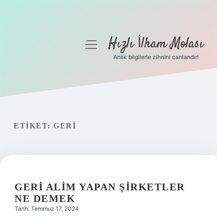
Hızlı İlham Molası
menüyü
aç
Anlık bilgilerle zihnini canlandır!
Anasayfa
Gizlilik Politikası
Yasal Uyarı
ETIKET:
GERI
Hakkımızda
GERI ALIM YAPAN ŞIRKETLER
NE DEMEK
Tarih: Temmuz 17, 2024