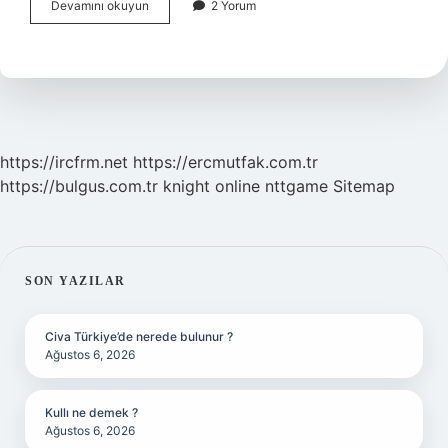
Geri
Devamını okuyun
2 Yorum
alim
yapan
şirketler
ne
demek
https://ircfrm.net
https://ercmutfak.com.tr
https://bulgus.com.tr
knight online
nttgame
Sitemap
SIDEBAR
SON YAZILAR
Civa Türkiye’de nerede bulunur ?
Ağustos 6, 2026
Kullı ne demek ?
Ağustos 6, 2026