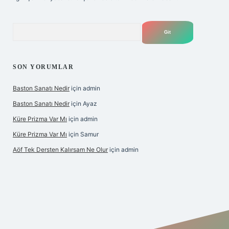
Arama
SON YORUMLAR
Baston Sanatı Nedir
için
admin
Baston Sanatı Nedir
için
Ayaz
Küre Prizma Var Mı
için
admin
Küre Prizma Var Mı
için
Samur
Aöf Tek Dersten Kalırsam Ne Olur
için
admin
s sitesi