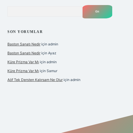
Arama
SON YORUMLAR
Baston Sanatı Nedir
için
admin
Baston Sanatı Nedir
için
Ayaz
Küre Prizma Var Mı
için
admin
Küre Prizma Var Mı
için
Samur
Aöf Tek Dersten Kalırsam Ne Olur
için
admin
s sitesi