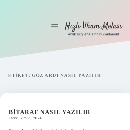
Hızlı İlham Molası
menüyü
aç
Anlık bilgilerle zihnini canlandır!
Anasayfa
Gizlilik Politikası
Yasal Uyarı
ETIKET:
GÖZ ARDI NASIL YAZILIR
Hakkımızda
BITARAF NASIL YAZILIR
Tarih: Ekim 29, 2024