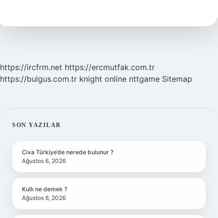
Yazılır
https://ircfrm.net
https://ercmutfak.com.tr
https://bulgus.com.tr
knight online
nttgame
Sitemap
SIDEBAR
SON YAZILAR
Civa Türkiye’de nerede bulunur ?
Ağustos 6, 2026
Kullı ne demek ?
Ağustos 6, 2026