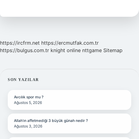
Kaç
Yaş
Için
https://ircfrm.net
https://ercmutfak.com.tr
https://bulgus.com.tr
knight online
nttgame
Sitemap
SIDEBAR
SON YAZILAR
Avcılık spor mu ?
Ağustos 5, 2026
Allah’ın affetmediği 3 büyük günah nedir ?
Ağustos 3, 2026