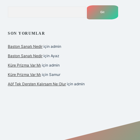
Arama
SON YORUMLAR
Baston Sanatı Nedir
için
admin
Baston Sanatı Nedir
için
Ayaz
Küre Prizma Var Mı
için
admin
Küre Prizma Var Mı
için
Samur
Aöf Tek Dersten Kalırsam Ne Olur
için
admin
is sitesi