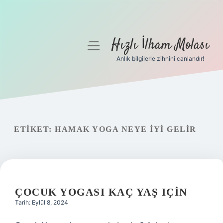
Hızlı İlham Molası
menüyü
aç
Anlık bilgilerle zihnini canlandır!
Anasayfa
Gizlilik Politikası
Yasal Uyarı
ETIKET:
HAMAK YOGA NEYE IYI GELIR
Hakkımızda
ÇOCUK YOGASI KAÇ YAŞ IÇIN
Tarih: Eylül 8, 2024