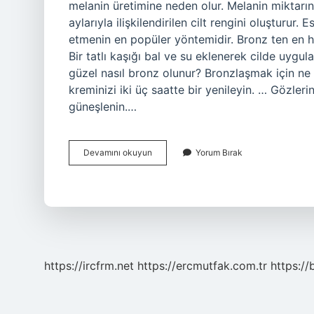
melanin üretimine neden olur. Melanin miktarın
aylarıyla ilişkilendirilen cilt rengini oluşturur
etmenin en popüler yöntemidir. Bronz ten en hız
Bir tatlı kaşığı bal ve su eklenerek cilde uygul
güzel nasıl bronz olunur? Bronzlaşmak için ne
kreminizi iki üç saatte bir yenileyin. … Gözle
güneşlenin.…
Bronz
Devamını okuyun
Yorum Bırak
Görünmek
Için
Ne
Yapmalı
https://ircfrm.net
https://ercmutfak.com.tr
https://