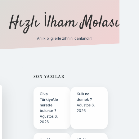
Hızlı İlham Molası
Anlık bilgilerle zihnini canlandır!
ilbet bahis sitesi
SIDEBAR
SON YAZILAR
Civa
Kullı ne
Türkiye’de
demek ?
nerede
Ağustos 6,
bulunur ?
2026
Ağustos 6,
2026