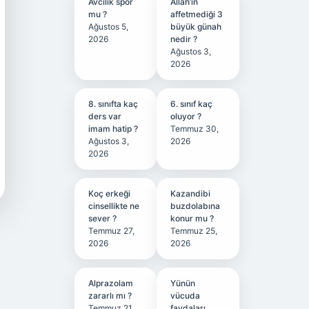
Avcılık spor
Allah’ın
mu ?
affetmediği 3
Ağustos 5,
büyük günah
2026
nedir ?
Ağustos 3,
2026
8. sınıfta kaç
6. sınıf kaç
ders var
oluyor ?
imam hatip ?
Temmuz 30,
Ağustos 3,
2026
2026
Koç erkeği
Kazandibi
cinsellikte ne
buzdolabına
sever ?
konur mu ?
Temmuz 27,
Temmuz 25,
2026
2026
Alprazolam
Yünün
zararlı mı ?
vücuda
Temmuz 21,
faydaları