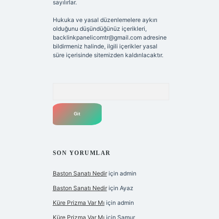
sayılırlar.
Hukuka ve yasal düzenlemelere aykırı
olduğunu düşündüğünüz içerikleri,
backlinkpanelicomtr@gmail.com
adresine
bildirmeniz halinde, ilgili içerikler yasal
süre içerisinde sitemizden kaldırılacaktır.
Arama
SON YORUMLAR
Baston Sanatı Nedir
için
admin
Baston Sanatı Nedir
için
Ayaz
Küre Prizma Var Mı
için
admin
Küre Prizma Var Mı
için
Samur