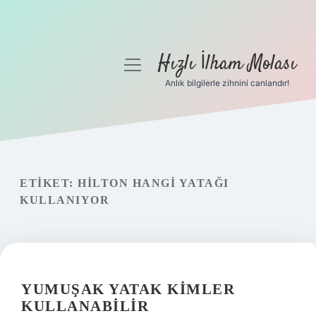
Hızlı İlham Molası
menüyü
aç
Anlık bilgilerle zihnini canlandır!
Anasayfa
Gizlilik Politikası
Yasal Uyarı
ETIKET:
HILTON HANGI YATAĞI
KULLANIYOR
Hakkımızda
YUMUŞAK YATAK KIMLER
KULLANABILIR