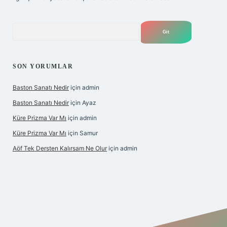
Arama
SON YORUMLAR
Baston Sanatı Nedir
için
admin
Baston Sanatı Nedir
için
Ayaz
Küre Prizma Var Mı
için
admin
Küre Prizma Var Mı
için
Samur
Aöf Tek Dersten Kalırsam Ne Olur
için
admin
itesi