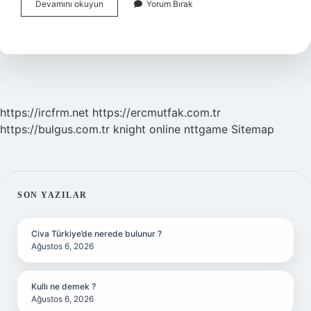
Yumuşak
Devamını okuyun
Yorum Bırak
Yatak
Kimler
Kullanabilir
https://ircfrm.net
https://ercmutfak.com.tr
https://bulgus.com.tr
knight online
nttgame
Sitemap
SIDEBAR
SON YAZILAR
Civa Türkiye’de nerede bulunur ?
Ağustos 6, 2026
Kullı ne demek ?
Ağustos 6, 2026