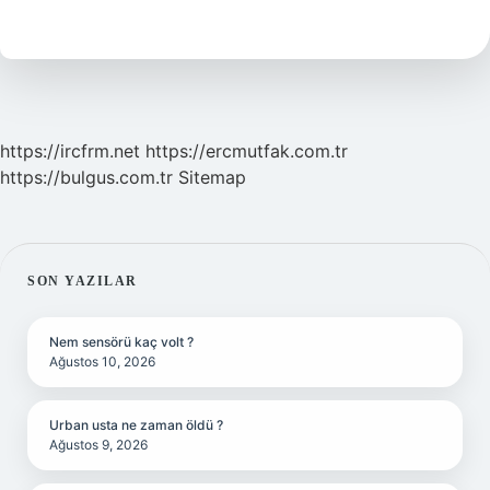
Kaç
Sene
Peygamberlik
Yaptı
https://ircfrm.net
https://ercmutfak.com.tr
https://bulgus.com.tr
Sitemap
SIDEBAR
SON YAZILAR
Nem sensörü kaç volt ?
Ağustos 10, 2026
Urban usta ne zaman öldü ?
Ağustos 9, 2026