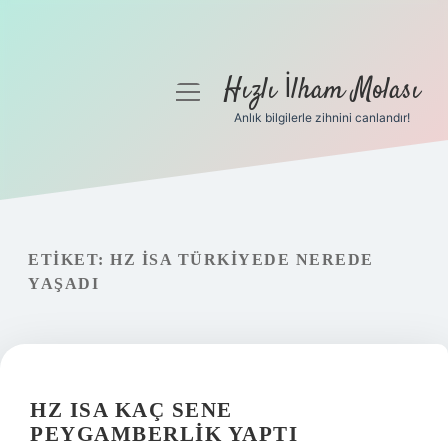
Hızlı İlham Molası
menüyü
aç
Anlık bilgilerle zihnini canlandır!
Anasayfa
Gizlilik Politikası
Yasal Uyarı
ETIKET:
HZ İSA TÜRKIYEDE NEREDE
YAŞADI
Hakkımızda
HZ ISA KAÇ SENE
PEYGAMBERLIK YAPTI