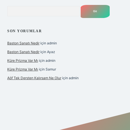
Arama
SON YORUMLAR
Baston Sanatı Nedir
için
admin
Baston Sanatı Nedir
için
Ayaz
Küre Prizma Var Mı
için
admin
Küre Prizma Var Mı
için
Samur
Aöf Tek Dersten Kalırsam Ne Olur
için
admin
is sitesi