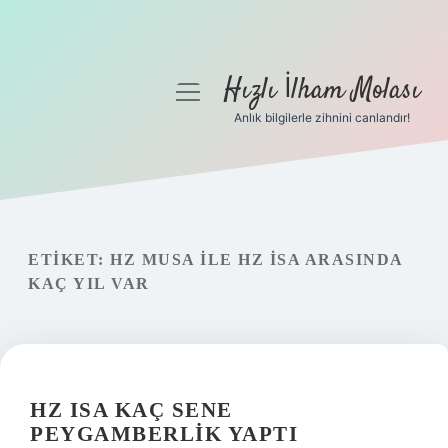
Hızlı İlham Molası
menüyü
aç
Anlık bilgilerle zihnini canlandır!
Anasayfa
Gizlilik Politikası
Yasal Uyarı
ETIKET:
HZ MUSA ILE HZ İSA ARASINDA
KAÇ YIL VAR
Hakkımızda
HZ ISA KAÇ SENE
PEYGAMBERLIK YAPTI