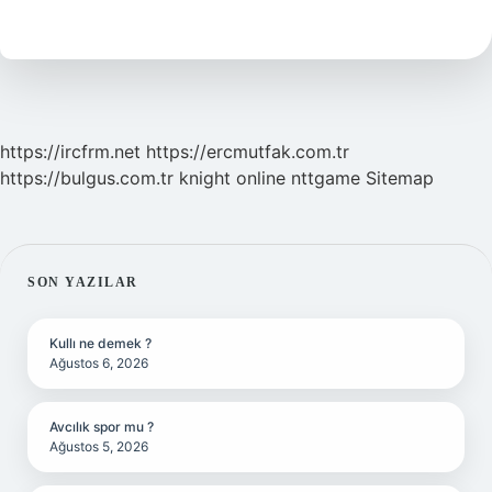
Kaç
Sene
Peygamberlik
Yaptı
https://ircfrm.net
https://ercmutfak.com.tr
https://bulgus.com.tr
knight online
nttgame
Sitemap
SIDEBAR
SON YAZILAR
Kullı ne demek ?
Ağustos 6, 2026
Avcılık spor mu ?
Ağustos 5, 2026