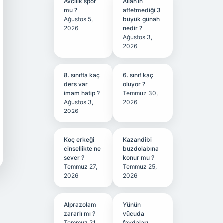
Avcılık spor
Allah’ın
mu ?
affetmediği 3
Ağustos 5,
büyük günah
2026
nedir ?
Ağustos 3,
2026
8. sınıfta kaç
6. sınıf kaç
ders var
oluyor ?
imam hatip ?
Temmuz 30,
Ağustos 3,
2026
2026
Koç erkeği
Kazandibi
cinsellikte ne
buzdolabına
sever ?
konur mu ?
Temmuz 27,
Temmuz 25,
2026
2026
Alprazolam
Yünün
zararlı mı ?
vücuda
Temmuz 21,
faydaları