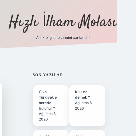
Hızlı İlham Molası
Anlık bilgilerle zihnini canlandır!
ilbet bahis sitesi
SIDEBAR
SON YAZILAR
Civa
Kullı ne
Türkiye’de
demek ?
nerede
Ağustos 6,
bulunur ?
2026
Ağustos 6,
2026