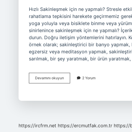
Hızlı Sakinleşmek için ne yapmalı? Stresle etk
rahatlama tepkisini harekete geçirmemiz gerek
yoga yoluyla veya bisiklete binme veya yürüme 
sinirlenince sakinleşmek için ne yapmalı? İçer
durun. Doğru iletişim yöntemlerini hatırlayın.
örnek olarak; sakinleştirici bir banyo yapmak
egzersiz veya meditasyon yapmak, sakinleştiri
sarılmak, bir şey yaratmak, bir ürün yaratmak, 
Hemen
Devamını okuyun
2 Yorum
Sakinleşmek
Için
Ne
Yapmalı
https://ircfrm.net
https://ercmutfak.com.tr
https://