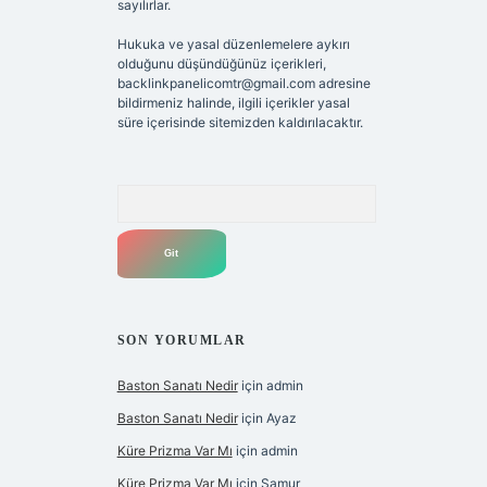
sayılırlar.
Hukuka ve yasal düzenlemelere aykırı
olduğunu düşündüğünüz içerikleri,
backlinkpanelicomtr@gmail.com
adresine
bildirmeniz halinde, ilgili içerikler yasal
süre içerisinde sitemizden kaldırılacaktır.
Arama
SON YORUMLAR
Baston Sanatı Nedir
için
admin
Baston Sanatı Nedir
için
Ayaz
Küre Prizma Var Mı
için
admin
Küre Prizma Var Mı
için
Samur