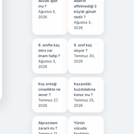
Avcılık spor
Allah’ın
mu ?
affetmediği 3
Ağustos 5,
büyük günah
2026
nedir ?
Ağustos 3,
2026
8. sınıfta kaç
6. sınıf kaç
ders var
oluyor ?
imam hatip ?
Temmuz 30,
Ağustos 3,
2026
2026
Koç erkeği
Kazandibi
cinsellikte ne
buzdolabına
sever ?
konur mu ?
Temmuz 27,
Temmuz 25,
2026
2026
Alprazolam
Yünün
zararlı mı ?
vücuda
Temmuz 21,
faydaları