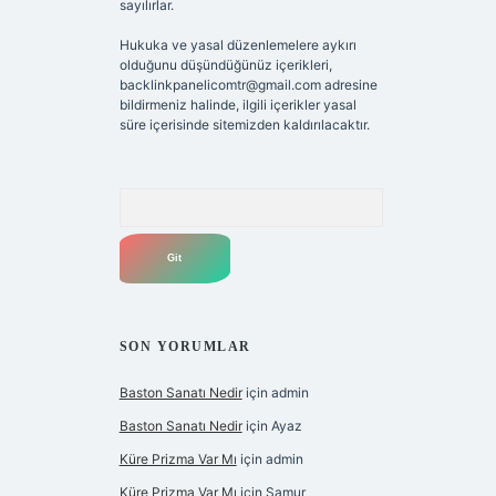
sayılırlar.
Hukuka ve yasal düzenlemelere aykırı
olduğunu düşündüğünüz içerikleri,
backlinkpanelicomtr@gmail.com
adresine
bildirmeniz halinde, ilgili içerikler yasal
süre içerisinde sitemizden kaldırılacaktır.
Arama
SON YORUMLAR
Baston Sanatı Nedir
için
admin
Baston Sanatı Nedir
için
Ayaz
Küre Prizma Var Mı
için
admin
Küre Prizma Var Mı
için
Samur