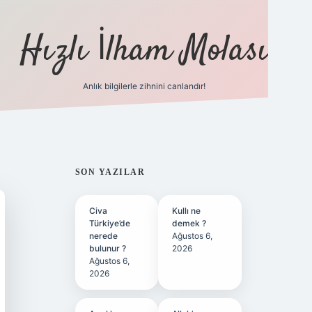
Hızlı İlham Molası
Anlık bilgilerle zihnini canlandır!
ilbet bahis si
SIDEBAR
SON YAZILAR
Civa
Kullı ne
Türkiye’de
demek ?
nerede
Ağustos 6,
bulunur ?
2026
Ağustos 6,
2026