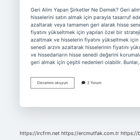
Geri Alim Yapan Şirketler Ne Demek? Geri alim 
hisselerini satın almak için parayla tasarruf eden
azaltarak veya tamamen geri alarak hisse senedi f
fiyatını yükseltmek için yapılan özel bir strateji
azaltmak ve hisselerin fiyatını yükseltmek için ş
senedi arzını azaltarak hisselerinin fiyatını yükse
ve hissedarların hisse senedi değerini korumalar
geri almak için çeşitli nedenleri olabilir. Bunlar
Geri
Devamını okuyun
2 Yorum
alim
yapan
şirketler
ne
demek
https://ircfrm.net
https://ercmutfak.com.tr
https://