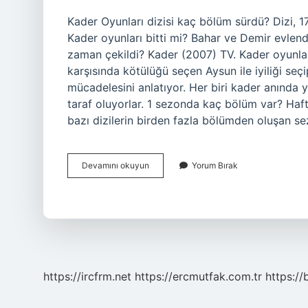
Kader Oyunları dizisi kaç bölüm sürdü? Dizi, 
Kader oyunları bitti mi? Bahar ve Demir evlend
zaman çekildi? Kader (2007) TV. Kader oyunlar
karşısında kötülüğü seçen Aysun ile iyiliği se
mücadelesini anlatıyor. Her biri kader anında y
taraf oluyorlar. 1 sezonda kaç bölüm var? Haft
bazı dizilerin birden fazla bölümden oluşan sez
Kader
Devamını okuyun
Yorum Bırak
Oyunları
Dizi
Ne
Zaman
Çekildi
https://ircfrm.net
https://ercmutfak.com.tr
https://