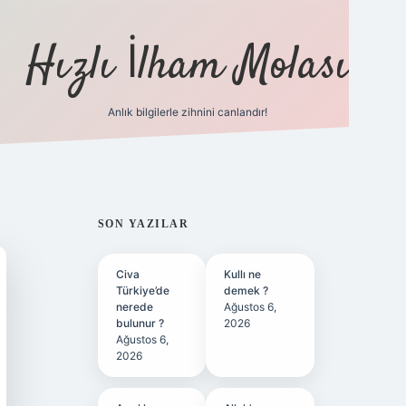
Hızlı İlham Molası
Anlık bilgilerle zihnini canlandır!
ilbet bahis sitesi
SIDEBAR
SON YAZILAR
Civa
Kullı ne
Türkiye’de
demek ?
nerede
Ağustos 6,
bulunur ?
2026
Ağustos 6,
2026