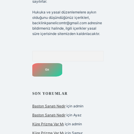
sayılırlar.
Hukuka ve yasal düzenlemelere aykırı
olduğunu düşündüğünüz içerikleri,
backlinkpanelicomtr@gmail.com
adresine
bildirmeniz halinde, ilgili içerikler yasal
süre içerisinde sitemizden kaldırılacaktır.
Arama
SON YORUMLAR
Baston Sanatı Nedir
için
admin
Baston Sanatı Nedir
için
Ayaz
Küre Prizma Var Mı
için
admin
Küre Prizma Var Mı
için
Samur