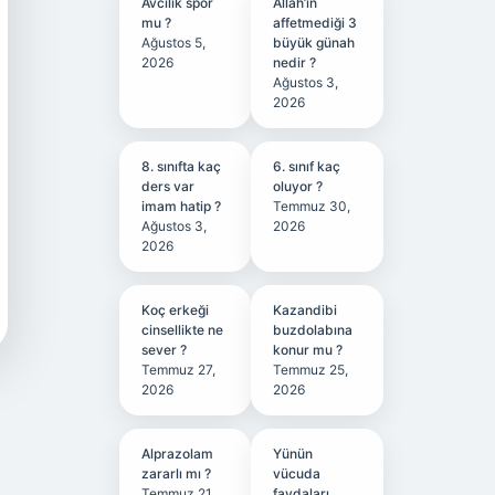
Avcılık spor
Allah’ın
mu ?
affetmediği 3
Ağustos 5,
büyük günah
2026
nedir ?
Ağustos 3,
2026
8. sınıfta kaç
6. sınıf kaç
ders var
oluyor ?
imam hatip ?
Temmuz 30,
Ağustos 3,
2026
2026
Koç erkeği
Kazandibi
cinsellikte ne
buzdolabına
sever ?
konur mu ?
Temmuz 27,
Temmuz 25,
2026
2026
Alprazolam
Yünün
zararlı mı ?
vücuda
Temmuz 21,
faydaları