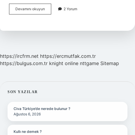
Zor
Devamını okuyun
2 Yorum
Nefes
Alan
Bebek
Nasıl
Anlaşılır
https://ircfrm.net
https://ercmutfak.com.tr
https://bulgus.com.tr
knight online
nttgame
Sitemap
SIDEBAR
SON YAZILAR
Civa Türkiye’de nerede bulunur ?
Ağustos 6, 2026
Kullı ne demek ?