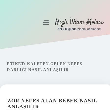
Hızlı İlham Molası
menüyü
aç
Anlık bilgilerle zihnini canlandır!
Anasayfa
Gizlilik Politikası
Yasal Uyarı
ETIKET:
KALPTEN GELEN NEFES
DARLIĞI NASIL ANLAŞILIR
Hakkımızda
ZOR NEFES ALAN BEBEK NASIL
ANLAŞILIR