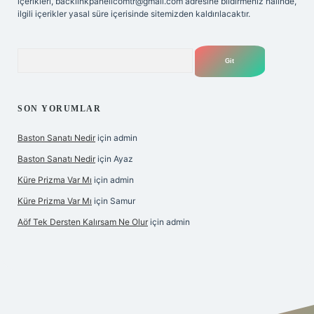
içerikleri,
backlinkpanelicomtr@gmail.com
adresine bildirmeniz halinde,
ilgili içerikler yasal süre içerisinde sitemizden kaldırılacaktır.
Arama
SON YORUMLAR
Baston Sanatı Nedir
için
admin
Baston Sanatı Nedir
için
Ayaz
Küre Prizma Var Mı
için
admin
Küre Prizma Var Mı
için
Samur
Aöf Tek Dersten Kalırsam Ne Olur
için
admin
s sitesi