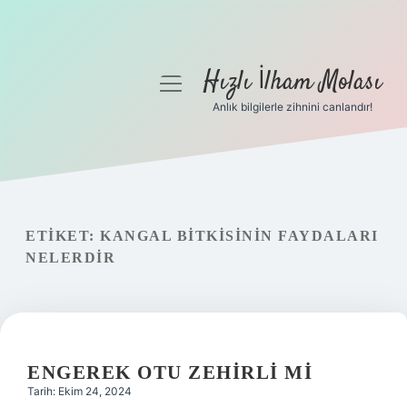
Hızlı İlham Molası
menüyü
aç
Anlık bilgilerle zihnini canlandır!
Anasayfa
Gizlilik Politikası
Yasal Uyarı
ETIKET:
KANGAL BITKISININ FAYDALARI
NELERDIR
Hakkımızda
ENGEREK OTU ZEHIRLI MI
Tarih: Ekim 24, 2024