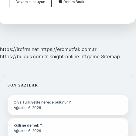
Engerek
Devamını okuyun
Yorum Bırak
Otu
Zehirli
Mi
https://ircfrm.net
https://ercmutfak.com.tr
https://bulgus.com.tr
knight online
nttgame
Sitemap
SIDEBAR
SON YAZILAR
Civa Türkiye’de nerede bulunur ?
Ağustos 6, 2026
Kullı ne demek ?
Ağustos 6, 2026