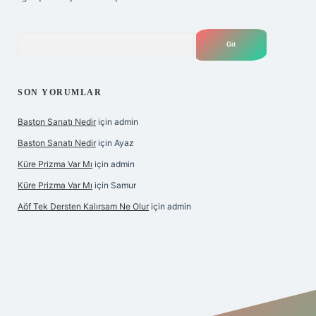
Arama
SON YORUMLAR
Baston Sanatı Nedir
için
admin
Baston Sanatı Nedir
için
Ayaz
Küre Prizma Var Mı
için
admin
Küre Prizma Var Mı
için
Samur
Aöf Tek Dersten Kalırsam Ne Olur
için
admin
is sitesi