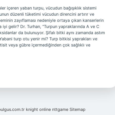
nler içeren yaban turpu, vücudun bağışıklık sistemi
unun düzenli tüketimi vücudun direncini artırır ve
isteminin zayıflaması nedeniyle ortaya çıkan kanserlerin
ra iyi gelir? Dr. Turhan, “Turpun yapraklarında A ve C
oksidanlar da bulunuyor. Şifalı bitki aynı zamanda astım
. Yabani turp otu yenir mi? Turp bitkisi yaprakları ve
estisit veya gübre içermediğinden çok sağlıklı ve
bulgus.com.tr
knight online
nttgame
Sitemap