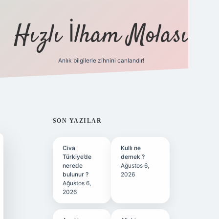
Hızlı İlham Molası
Anlık bilgilerle zihnini canlandır!
ilbet bahis sitesi
SIDEBAR
SON YAZILAR
Civa
Kullı ne
Türkiye’de
demek ?
nerede
Ağustos 6,
bulunur ?
2026
Ağustos 6,
2026