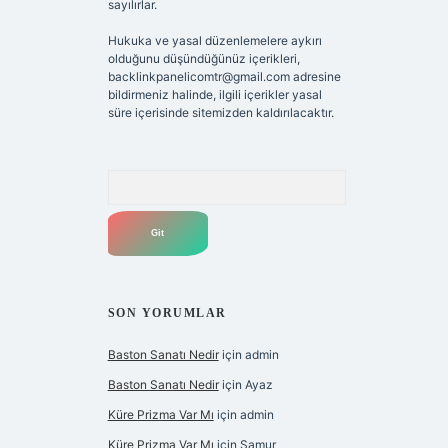
sayılırlar.
Hukuka ve yasal düzenlemelere aykırı
olduğunu düşündüğünüz içerikleri,
backlinkpanelicomtr@gmail.com
adresine
bildirmeniz halinde, ilgili içerikler yasal
süre içerisinde sitemizden kaldırılacaktır.
Arama
SON YORUMLAR
Baston Sanatı Nedir
için
admin
Baston Sanatı Nedir
için
Ayaz
Küre Prizma Var Mı
için
admin
Küre Prizma Var Mı
için
Samur