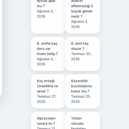
Avcılık spor
Allah’ın
mu ?
affetmediği 3
Ağustos 5,
büyük günah
2026
nedir ?
Ağustos 3,
2026
8. sınıfta kaç
6. sınıf kaç
ders var
oluyor ?
imam hatip ?
Temmuz 30,
Ağustos 3,
2026
2026
Koç erkeği
Kazandibi
cinsellikte ne
buzdolabına
sever ?
konur mu ?
Temmuz 27,
Temmuz 25,
2026
2026
Alprazolam
Yünün
zararlı mı ?
vücuda
Temmuz 21,
faydaları