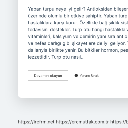
Yaban turpu neye iyi gelir? Antioksidan bileşe
üzerinde olumlu bir etkiye sahiptir. Yaban turp
hastalıklara karşı korur. Özellikle bağışıklık s
tedavisini destekler. Turp otu hangi hastalıkla
vitaminleri, kalsiyum ve demirin yanı sıra anti
ve nefes darlığı gibi şikayetlere de iyi geliyor
dallarıyla birlikte yenir. Bu bitkiler hormon, p
lezzetlidir. Turp otu nasıl…
Yabani
Devamını okuyun
Yorum Bırak
Turp
Otunun
Faydaları
Nelerdir
https://ircfrm.net
https://ercmutfak.com.tr
https://