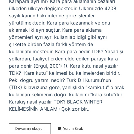
Karapara ayrı mı? Kara para aklamanın cezaları
ülkeden ülkeye değişmektedir. Ülkemizde 4208
sayılı kanun hükümlerine göre işlemler
yürütülmektedir. Kara para kazanmak ve onu
aklamak iki ayrı suçtur. Kara para aklama
yöntemleri ayrı ayrı kullanılabildiği gibi aynı
şirkette birden fazla farklı yöntem de
kullanılabilmektedir. Kara para nedir TDK? Yasadışı
yollardan, faaliyetlerden elde edilen paraya kara
para denir (Ergül, 2001: 1). Kara kutu nasıl yazılır
TDK? “Kara kutu” kelimesi bu kelimelerden biridir.
Peki doğru yazımı nedir? Türk Dil Kurumu’nun
(TDK) kılavuzuna göre, yanlışlıkla “karakutu” olarak
kullanılan kelimenin doğru kullanımı “kara kutu”dur.
Karakış nasıl yazılır TDK? BLACK WINTER
KELİMESİNİN ANLAMI: Çok zor bir…
Karapara
Devamını okuyun
Yorum Bırak
Nasıl