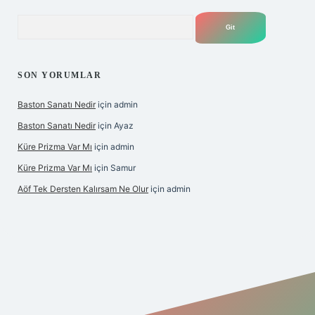
Arama
SON YORUMLAR
Baston Sanatı Nedir
için
admin
Baston Sanatı Nedir
için
Ayaz
Küre Prizma Var Mı
için
admin
Küre Prizma Var Mı
için
Samur
Aöf Tek Dersten Kalırsam Ne Olur
için
admin
s sitesi