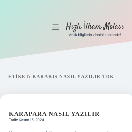
Hızlı İlham Molası
menüyü
aç
Anlık bilgilerle zihnini canlandır!
Anasayfa
Gizlilik Politikası
Yasal Uyarı
ETIKET:
KARAKIŞ NASIL YAZILIR TDK
Hakkımızda
KARAPARA NASIL YAZILIR
Tarih: Kasım 15, 2024