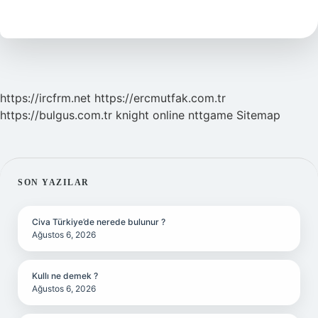
Yazılır
https://ircfrm.net
https://ercmutfak.com.tr
https://bulgus.com.tr
knight online
nttgame
Sitemap
SIDEBAR
SON YAZILAR
Civa Türkiye’de nerede bulunur ?
Ağustos 6, 2026
Kullı ne demek ?
Ağustos 6, 2026