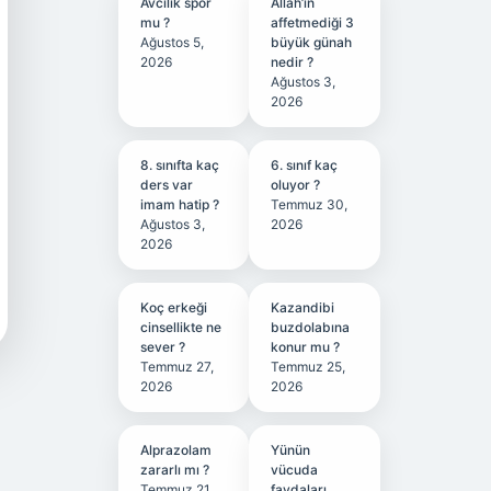
Avcılık spor
Allah’ın
mu ?
affetmediği 3
Ağustos 5,
büyük günah
2026
nedir ?
Ağustos 3,
2026
8. sınıfta kaç
6. sınıf kaç
ders var
oluyor ?
imam hatip ?
Temmuz 30,
Ağustos 3,
2026
2026
Koç erkeği
Kazandibi
cinsellikte ne
buzdolabına
sever ?
konur mu ?
Temmuz 27,
Temmuz 25,
2026
2026
Alprazolam
Yünün
zararlı mı ?
vücuda
Temmuz 21,
faydaları