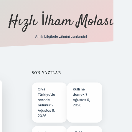
Hızlı İlham Molası
Anlık bilgilerle zihnini canlandır!
ilbet bahis sitesi
SIDEBAR
SON YAZILAR
Civa
Kullı ne
Türkiye’de
demek ?
nerede
Ağustos 6,
bulunur ?
2026
Ağustos 6,
2026