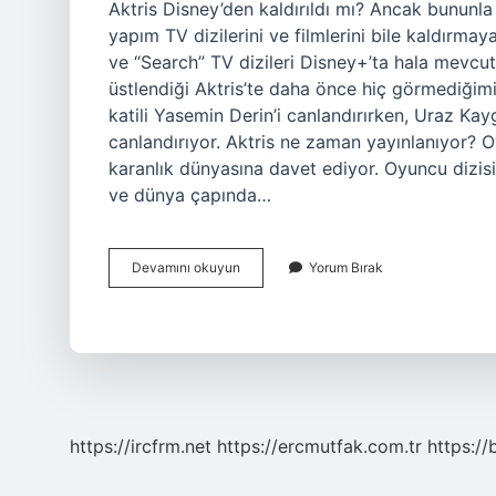
Aktris Disney’den kaldırıldı mı? Ancak bununl
yapım TV dizilerini ve filmlerini bile kaldırm
ve “Search” TV dizileri Disney+’ta hala mevcut
üstlendiği Aktris’te daha önce hiç görmediğimi
katili Yasemin Derin’i canlandırırken, Uraz Ka
canlandırıyor. Aktris ne zaman yayınlanıyor? O
karanlık dünyasına davet ediyor. Oyuncu dizis
ve dünya çapında…
Disney
Devamını okuyun
Yorum Bırak
Plus
Aktris
Kac
Bolum
https://ircfrm.net
https://ercmutfak.com.tr
https://