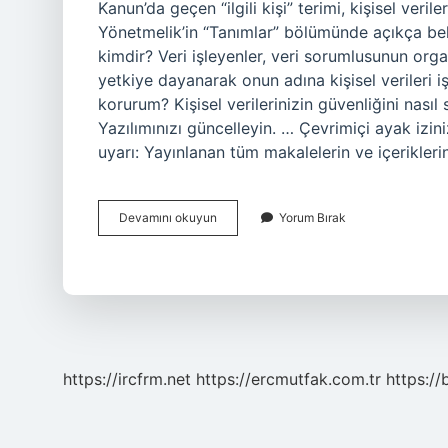
Kanun’da geçen “ilgili kişi” terimi, kişisel veril
Yönetmelik’in “Tanımlar” bölümünde açıkça belirt
kimdir? Veri işleyenler, veri sorumlusunun org
yetkiye dayanarak onun adına kişisel verileri işl
korurum? Kişisel verilerinizin güvenliğini nasıl
Yazılımınızı güncelleyin. … Çevrimiçi ayak izin
uyarı: Yayınlanan tüm makalelerin ve içeriklerin
Kişisel
Devamını okuyun
Yorum Bırak
Verileri
Kim
Korur
https://ircfrm.net
https://ercmutfak.com.tr
https://