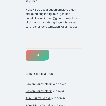
sayılırlar.
Hukuka ve yasal düzenlemelere aykırı
olduğunu düşündüğünüz içerikleri,
backlinkpanelicomtr@gmail.com
adresine
bildirmeniz halinde, ilgili içerikler yasal
süre içerisinde sitemizden kaldırılacaktır.
Arama
SON YORUMLAR
Baston Sanatı Nedir
için
admin
Baston Sanatı Nedir
için
Ayaz
Küre Prizma Var Mı
için
admin
Küre Prizma Var Mı
için
Samur