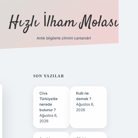
Hızlı İlham Molası
Anlık bilgilerle zihnini canlandır!
ilbet bahis sites
SIDEBAR
SON YAZILAR
Civa
Kullı ne
Türkiye’de
demek ?
nerede
Ağustos 6,
bulunur ?
2026
Ağustos 6,
2026