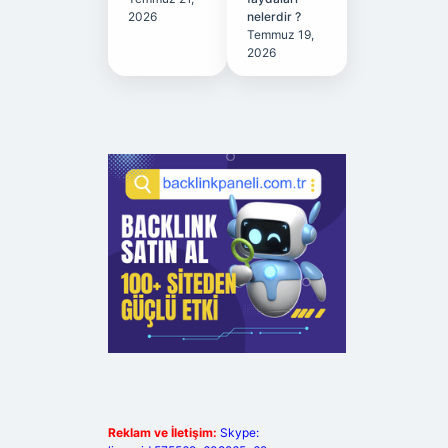
2026
nelerdir ?
Temmuz 19,
2026
Reklam ve İletişim:
Skype: