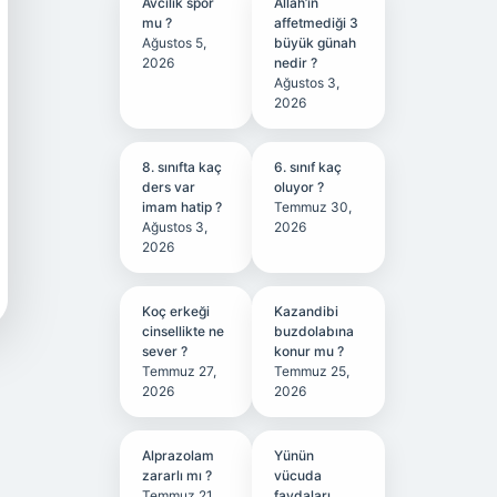
Avcılık spor
Allah’ın
mu ?
affetmediği 3
Ağustos 5,
büyük günah
2026
nedir ?
Ağustos 3,
2026
8. sınıfta kaç
6. sınıf kaç
ders var
oluyor ?
imam hatip ?
Temmuz 30,
Ağustos 3,
2026
2026
Koç erkeği
Kazandibi
cinsellikte ne
buzdolabına
sever ?
konur mu ?
Temmuz 27,
Temmuz 25,
2026
2026
Alprazolam
Yünün
zararlı mı ?
vücuda
Temmuz 21,
faydaları