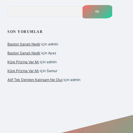
Arama
SON YORUMLAR
Baston Sanatı Nedir
için
admin
Baston Sanatı Nedir
için
Ayaz
Küre Prizma Var Mı
için
admin
Küre Prizma Var Mı
için
Samur
Aöf Tek Dersten Kalırsam Ne Olur
için
admin
s sitesi