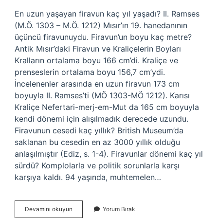
En uzun yaşayan firavun kaç yıl yaşadı? II. Ramses
(M.Ö. 1303 – M.Ö. 1212) Mısır’ın 19. hanedanının
üçüncü firavunuydu. Firavun’un boyu kaç metre?
Antik Mısır’daki Firavun ve Kraliçelerin Boyları
Kralların ortalama boyu 166 cm’di. Kraliçe ve
prenseslerin ortalama boyu 156,7 cm’ydi.
İncelenenler arasında en uzun firavun 173 cm
boyuyla II. Ramses’ti (MÖ 1303-MÖ 1212). Karısı
Kraliçe Nefertari-merj-em-Mut da 165 cm boyuyla
kendi dönemi için alışılmadık derecede uzundu.
Firavunun cesedi kaç yıllık? British Museum’da
saklanan bu cesedin en az 3000 yıllık olduğu
anlaşılmıştır (Ediz, s. 1-4). Firavunlar dönemi kaç yıl
sürdü? Komplolarla ve politik sorunlarla karşı
karşıya kaldı. 94 yaşında, muhtemelen…
Firavun
Devamını okuyun
Yorum Bırak
Kaç