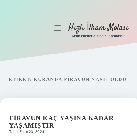
Hızlı İlham Molası
menüyü
aç
Anlık bilgilerle zihnini canlandır!
Anasayfa
Gizlilik Politikası
Yasal Uyarı
ETIKET:
KURANDA FIRAVUN NASIL ÖLDÜ
Hakkımızda
FIRAVUN KAÇ YAŞINA KADAR
YAŞAMIŞTIR
Tarih: Ekim 20, 2024