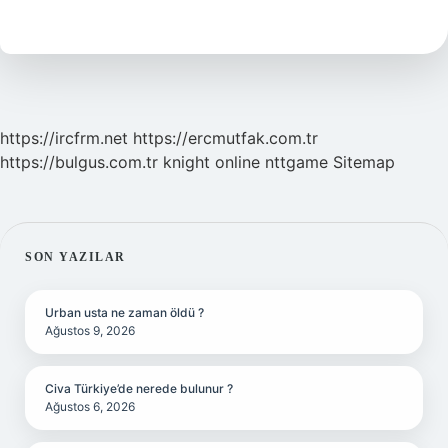
Yaşına
Kadar
Yaşamıştır
https://ircfrm.net
https://ercmutfak.com.tr
https://bulgus.com.tr
knight online
nttgame
Sitemap
SIDEBAR
SON YAZILAR
Urban usta ne zaman öldü ?
Ağustos 9, 2026
Civa Türkiye’de nerede bulunur ?
Ağustos 6, 2026