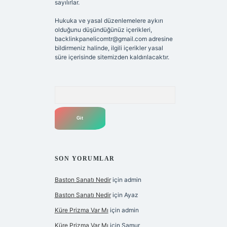
sayılırlar.
Hukuka ve yasal düzenlemelere aykırı
olduğunu düşündüğünüz içerikleri,
backlinkpanelicomtr@gmail.com
adresine
bildirmeniz halinde, ilgili içerikler yasal
süre içerisinde sitemizden kaldırılacaktır.
Arama
SON YORUMLAR
Baston Sanatı Nedir
için
admin
Baston Sanatı Nedir
için
Ayaz
Küre Prizma Var Mı
için
admin
Küre Prizma Var Mı
için
Samur