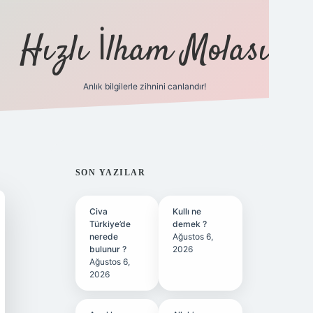
Hızlı İlham Molası
Anlık bilgilerle zihnini canlandır!
ilbet bahis sitesi
SIDEBAR
SON YAZILAR
Civa
Kullı ne
Türkiye’de
demek ?
nerede
Ağustos 6,
bulunur ?
2026
Ağustos 6,
2026