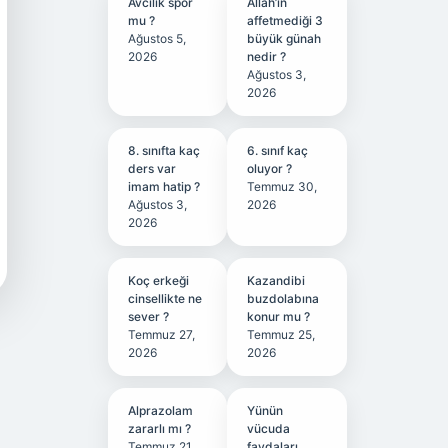
Avcılık spor
Allah’ın
mu ?
affetmediği 3
Ağustos 5,
büyük günah
2026
nedir ?
Ağustos 3,
2026
8. sınıfta kaç
6. sınıf kaç
ders var
oluyor ?
imam hatip ?
Temmuz 30,
Ağustos 3,
2026
2026
Koç erkeği
Kazandibi
cinsellikte ne
buzdolabına
sever ?
konur mu ?
Temmuz 27,
Temmuz 25,
2026
2026
Alprazolam
Yünün
zararlı mı ?
vücuda
Temmuz 21,
faydaları