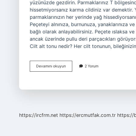
yüzünüzde gezdirin. Parmaklarınız T bölgesin
hissetmiyorsanız karma cildiniz var demektir. 
parmaklarınızın her yerinde yağ hissediyorsanız 
Peçeteyi alnınıza, burnunuza, yanaklarınıza ve
bağlı olarak anlayabilirsiniz. Peçete ıslaksa ve 
ancak üzerinde pullu deri parçacıkları görüyors
Cilt alt tonu nedir? Her cilt tonunun, bileğiniz
Cilt
Devamını okuyun
2 Yorum
Tipim
Nasıl
Öğrenirim
https://ircfrm.net
https://ercmutfak.com.tr
https://