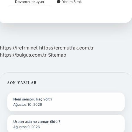
Çeyrekli
Devamını okuyun
Yorum Bırak
Küpe
Fiyatları
Ne
Kadar
https://ircfrm.net
https://ercmutfak.com.tr
https://bulgus.com.tr
Sitemap
SIDEBAR
SON YAZILAR
Nem sensörü kaç volt ?
Ağustos 10, 2026
Urban usta ne zaman öldü ?
Ağustos 9, 2026