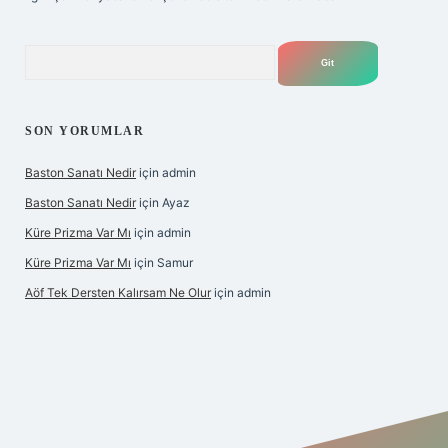
Arama
SON YORUMLAR
Baston Sanatı Nedir
için
admin
Baston Sanatı Nedir
için
Ayaz
Küre Prizma Var Mı
için
admin
Küre Prizma Var Mı
için
Samur
Aöf Tek Dersten Kalırsam Ne Olur
için
admin
s sitesi