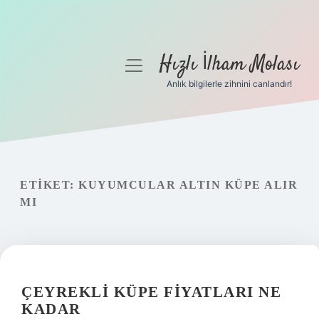
Hızlı İlham Molası
menüyü
aç
Anlık bilgilerle zihnini canlandır!
Anasayfa
Gizlilik Politikası
Yasal Uyarı
ETIKET:
KUYUMCULAR ALTIN KÜPE ALIR
MI
Hakkımızda
ÇEYREKLI KÜPE FIYATLARI NE
KADAR