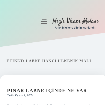
Hızlı İlham Molası
menüyü
aç
Anlık bilgilerle zihnini canlandır!
Anasayfa
Gizlilik Politikası
Yasal Uyarı
ETIKET:
LABNE HANGI ÜLKENIN MALI
Hakkımızda
PINAR LABNE IÇINDE NE VAR
Tarih: Kasım 2, 2024