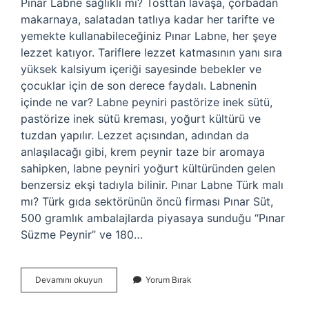
Pınar Labne sağlıklı mı? Tosttan lavaşa, çorbadan
makarnaya, salatadan tatlıya kadar her tarifte ve
yemekte kullanabileceğiniz Pınar Labne, her şeye
lezzet katıyor. Tariflere lezzet katmasının yanı sıra
yüksek kalsiyum içeriği sayesinde bebekler ve
çocuklar için de son derece faydalı. Labnenin
içinde ne var? Labne peyniri pastörize inek sütü,
pastörize inek sütü kreması, yoğurt kültürü ve
tuzdan yapılır. Lezzet açısından, adından da
anlaşılacağı gibi, krem ​​peynir taze bir aromaya
sahipken, labne peyniri yoğurt kültüründen gelen
benzersiz ekşi tadıyla bilinir. Pınar Labne Türk malı
mı? Türk gıda sektörünün öncü firması Pınar Süt,
500 gramlık ambalajlarda piyasaya sunduğu “Pınar
Süzme Peynir” ve 180…
Pınar
Devamını okuyun
Yorum Bırak
Labne
Içinde