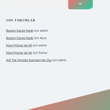
Arama
SON YORUMLAR
Baston Sanatı Nedir
için
admin
Baston Sanatı Nedir
için
Ayaz
Küre Prizma Var Mı
için
admin
Küre Prizma Var Mı
için
Samur
Aöf Tek Dersten Kalırsam Ne Olur
için
admin
 sitesi