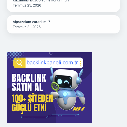
Kazandibi buzdolabına konur mu ?
Temmuz 25, 2026
Alprazolam zararlı mı ?
Temmuz 21, 2026