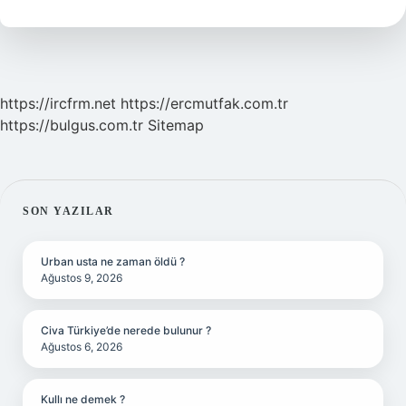
Ne
Var
https://ircfrm.net
https://ercmutfak.com.tr
https://bulgus.com.tr
Sitemap
SIDEBAR
SON YAZILAR
Urban usta ne zaman öldü ?
Ağustos 9, 2026
Civa Türkiye’de nerede bulunur ?
Ağustos 6, 2026
Kullı ne demek ?