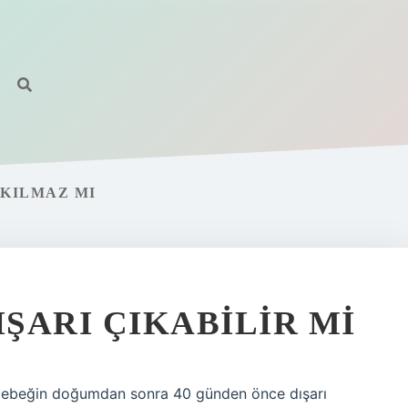
IKILMAZ MI
IŞARI ÇIKABILIR MI
ak bebeğin doğumdan sonra 40 günden önce dışarı