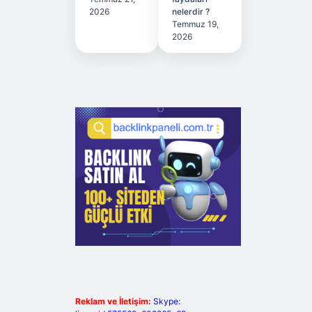
2026
nelerdir ?
Temmuz 19,
2026
Reklam ve İletişim:
Skype: