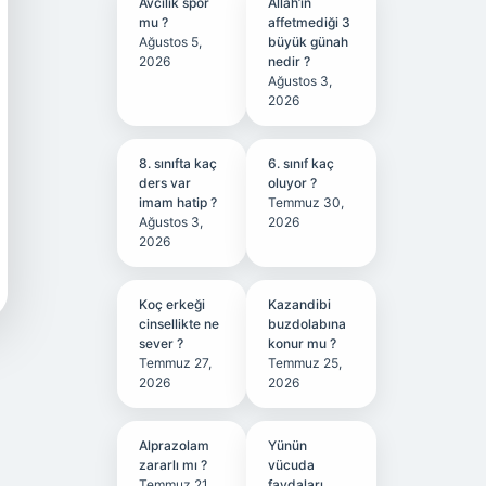
Avcılık spor
Allah’ın
mu ?
affetmediği 3
Ağustos 5,
büyük günah
2026
nedir ?
Ağustos 3,
2026
8. sınıfta kaç
6. sınıf kaç
ders var
oluyor ?
imam hatip ?
Temmuz 30,
Ağustos 3,
2026
2026
Koç erkeği
Kazandibi
cinsellikte ne
buzdolabına
sever ?
konur mu ?
Temmuz 27,
Temmuz 25,
2026
2026
Alprazolam
Yünün
zararlı mı ?
vücuda
Temmuz 21,
faydaları