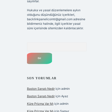
sayılırlar.
Hukuka ve yasal düzenlemelere aykırı
olduğunu düşündüğünüz içerikleri,
backlinkpanelicomtr@gmail.com
adresine
bildirmeniz halinde, ilgili içerikler yasal
süre içerisinde sitemizden kaldırılacaktır.
Arama
SON YORUMLAR
Baston Sanatı Nedir
için
admin
Baston Sanatı Nedir
için
Ayaz
Küre Prizma Var Mı
için
admin
Küre Prizma Var Mı
için
Samur