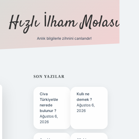
Hızlı İlham Molası
Anlık bilgilerle zihnini canlandır!
ilbet bahis sitesi
SIDEBAR
SON YAZILAR
Civa
Kullı ne
Türkiye’de
demek ?
nerede
Ağustos 6,
bulunur ?
2026
Ağustos 6,
2026