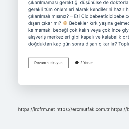
çıkarılmaması gerektiği düşünülse de doktorlar
gerekli tüm önlemleri alarak kendilerini hazır h
çıkarılmalı mısınız? – Eti Cicibebeeticicibeb
dışarı çıkar mı?
Bebekler kırk yaşına gelmede
kalmamak, bebeği çok kalın veya çok ince gi
alışveriş merkezleri gibi kapalı ve kalabalık
doğduktan kaç gün sonra dışarı çıkarılır? To
1
Devamını okuyun
2 Yorum
Aylık
Bebek
Dışarı
Çıkabilir
Mi
https://ircfrm.net
https://ercmutfak.com.tr
https://