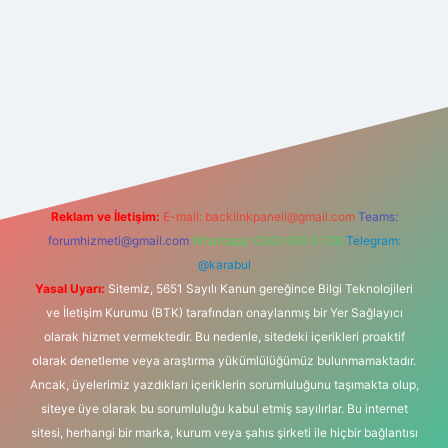
s sitesi
Reklam ve İletişim:
E-mail:
backlinkpaneli@gmail.com
Teams:
forumhizmeti@gmail.com
Whatsapp: 0262 606 0 726
Telegram:
@karabul
Yasal Uyarı:
Sitemiz, 5651 Sayılı Kanun gereğince Bilgi Teknolojileri
ve İletişim Kurumu (BTK) tarafından onaylanmış bir Yer Sağlayıcı
olarak hizmet vermektedir. Bu nedenle, sitedeki içerikleri proaktif
olarak denetleme veya araştırma yükümlülüğümüz bulunmamaktadır.
Ancak, üyelerimiz yazdıkları içeriklerin sorumluluğunu taşımakta olup,
siteye üye olarak bu sorumluluğu kabul etmiş sayılırlar. Bu internet
sitesi, herhangi bir marka, kurum veya şahıs şirketi ile hiçbir bağlantısı