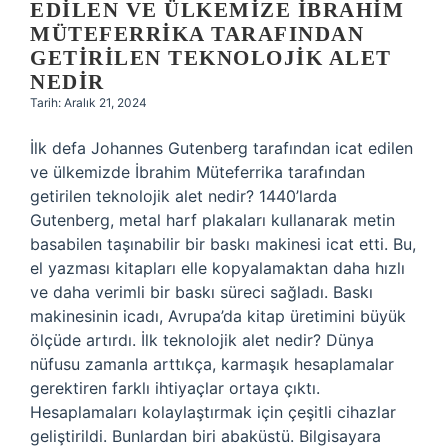
EDILEN VE ÜLKEMIZE İBRAHIM
MÜTEFERRIKA TARAFINDAN
GETIRILEN TEKNOLOJIK ALET
NEDIR
Tarih: Aralık 21, 2024
İlk defa Johannes Gutenberg tarafından icat edilen
ve ülkemizde İbrahim Müteferrika tarafından
getirilen teknolojik alet nedir? 1440’larda
Gutenberg, metal harf plakaları kullanarak metin
basabilen taşınabilir bir baskı makinesi icat etti. Bu,
el yazması kitapları elle kopyalamaktan daha hızlı
ve daha verimli bir baskı süreci sağladı. Baskı
makinesinin icadı, Avrupa’da kitap üretimini büyük
ölçüde artırdı. İlk teknolojik alet nedir? Dünya
nüfusu zamanla arttıkça, karmaşık hesaplamalar
gerektiren farklı ihtiyaçlar ortaya çıktı.
Hesaplamaları kolaylaştırmak için çeşitli cihazlar
geliştirildi. Bunlardan biri abaküstü. Bilgisayara