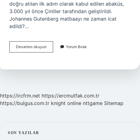
doğru atılan ilk adım olarak kabul edilen abaküs,
3.000 yıl önce Çinliler tarafından geliştirildi.
Johannes Gutenberg matbaayı ne zaman icat
edildi?…
Ilk
Devamını okuyun
Yorum Bırak
Defa
Johannes
Gutenberg
Tarafından
Icat
Edilen
Ve
Ülkemize
https://ircfrm.net
https://ercmutfak.com.tr
İBrahim
https://bulgus.com.tr
knight online
nttgame
Sitemap
Müteferrika
Tarafından
Getirilen
Teknolojik
Alet
Nedir
SIDEBAR
SON YAZILAR