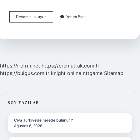
Mikrobiyoloji
Devamını okuyun
Yorum Bırak
Ne
Doktoru
https://ircfrm.net
https://ercmutfak.com.tr
https://bulgus.com.tr
knight online
nttgame
Sitemap
SIDEBAR
SON YAZILAR
Civa Türkiye’de nerede bulunur ?
Ağustos 6, 2026