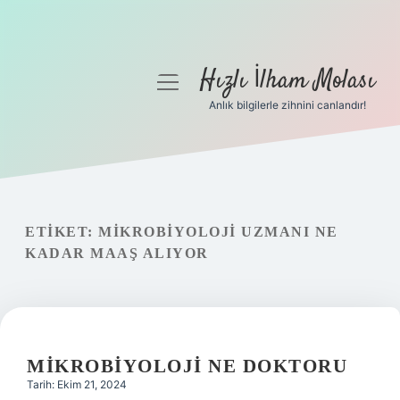
Hızlı İlham Molası
menüyü
aç
Anlık bilgilerle zihnini canlandır!
Anasayfa
Gizlilik Politikası
Yasal Uyarı
ETIKET:
MIKROBIYOLOJI UZMANI NE
KADAR MAAŞ ALIYOR
Hakkımızda
MIKROBIYOLOJI NE DOKTORU
Tarih: Ekim 21, 2024