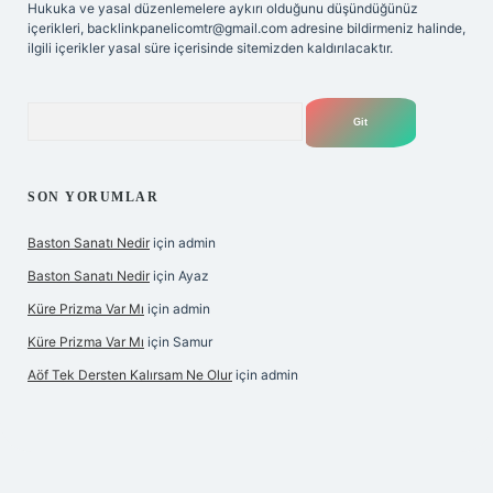
Hukuka ve yasal düzenlemelere aykırı olduğunu düşündüğünüz
içerikleri,
backlinkpanelicomtr@gmail.com
adresine bildirmeniz halinde,
ilgili içerikler yasal süre içerisinde sitemizden kaldırılacaktır.
Arama
SON YORUMLAR
Baston Sanatı Nedir
için
admin
Baston Sanatı Nedir
için
Ayaz
Küre Prizma Var Mı
için
admin
Küre Prizma Var Mı
için
Samur
Aöf Tek Dersten Kalırsam Ne Olur
için
admin