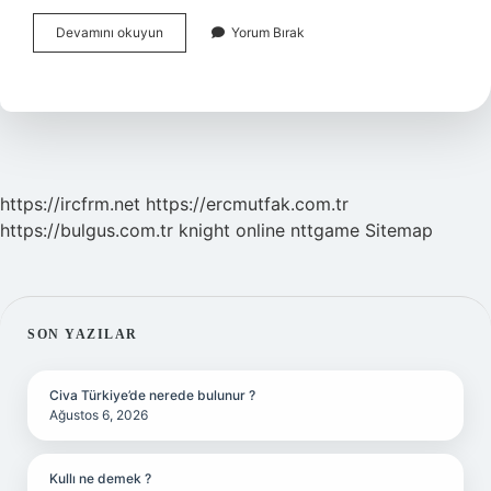
Milenyum
Devamını okuyun
Yorum Bırak
Tarikatları
Ne
Demek
Din
Kültürü
https://ircfrm.net
https://ercmutfak.com.tr
https://bulgus.com.tr
knight online
nttgame
Sitemap
SIDEBAR
SON YAZILAR
Civa Türkiye’de nerede bulunur ?
Ağustos 6, 2026
Kullı ne demek ?