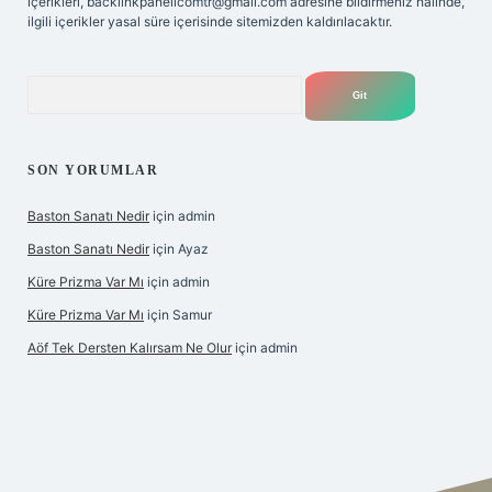
içerikleri,
backlinkpanelicomtr@gmail.com
adresine bildirmeniz halinde,
ilgili içerikler yasal süre içerisinde sitemizden kaldırılacaktır.
Arama
SON YORUMLAR
Baston Sanatı Nedir
için
admin
Baston Sanatı Nedir
için
Ayaz
Küre Prizma Var Mı
için
admin
Küre Prizma Var Mı
için
Samur
Aöf Tek Dersten Kalırsam Ne Olur
için
admin
s sitesi