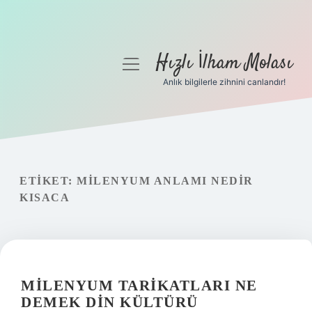
Hızlı İlham Molası
menüyü
aç
Anlık bilgilerle zihnini canlandır!
Anasayfa
Gizlilik Politikası
Yasal Uyarı
ETIKET:
MILENYUM ANLAMI NEDIR
KISACA
Hakkımızda
MILENYUM TARIKATLARI NE
DEMEK DIN KÜLTÜRÜ