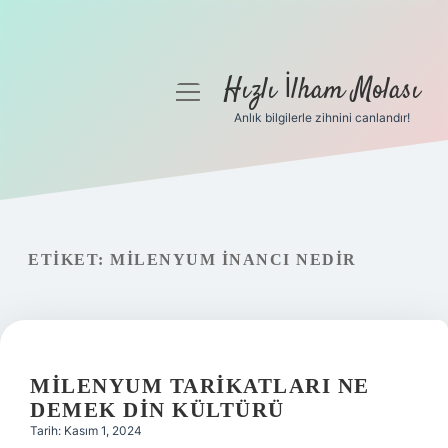
Hızlı İlham Molası
menüyü
aç
Anlık bilgilerle zihnini canlandır!
Anasayfa
Gizlilik Politikası
Yasal Uyarı
ETIKET:
MILENYUM INANCI NEDIR
Hakkımızda
MILENYUM TARIKATLARI NE
DEMEK DIN KÜLTÜRÜ
Tarih: Kasım 1, 2024