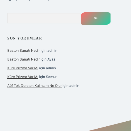
Arama
SON YORUMLAR
Baston Sanatı Nedir
için
admin
Baston Sanatı Nedir
için
Ayaz
Küre Prizma Var Mı
için
admin
Küre Prizma Var Mı
için
Samur
Aöf Tek Dersten Kalırsam Ne Olur
için
admin
s sitesi