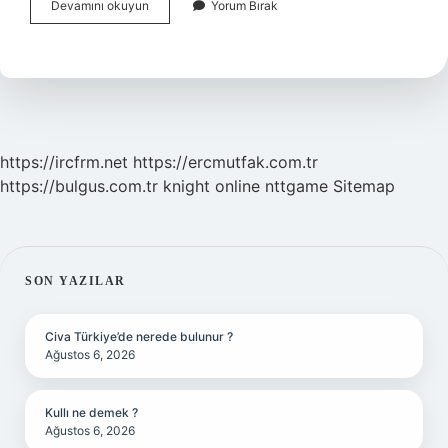
Milenyum
Devamını okuyun
Yorum Bırak
Tarikatları
Ne
Demek
Din
Kültürü
https://ircfrm.net
https://ercmutfak.com.tr
https://bulgus.com.tr
knight online
nttgame
Sitemap
SIDEBAR
SON YAZILAR
Civa Türkiye’de nerede bulunur ?
Ağustos 6, 2026
Kullı ne demek ?
Ağustos 6, 2026