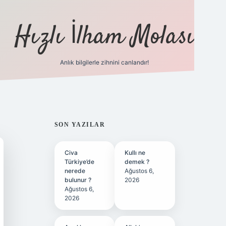
Hızlı İlham Molası
Anlık bilgilerle zihnini canlandır!
ilbet bahis sitesi
SIDEBAR
SON YAZILAR
Civa
Kullı ne
Türkiye’de
demek ?
nerede
Ağustos 6,
bulunur ?
2026
Ağustos 6,
2026