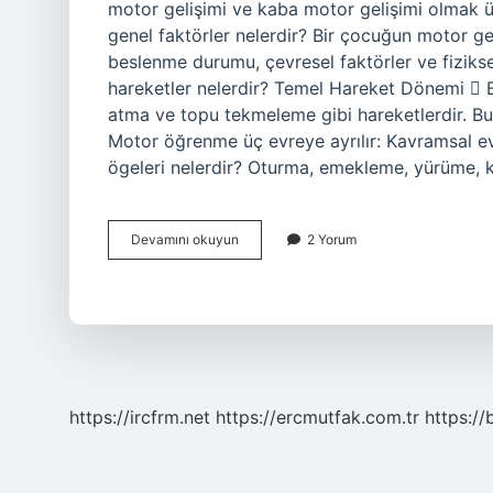
motor gelişimi ve kaba motor gelişimi olmak üz
genel faktörler nelerdir? Bir çocuğun motor geli
beslenme durumu, çevresel faktörler ve fiziksel
hareketler nelerdir? Temel Hareket Dönemi  
atma ve topu tekmeleme gibi hareketlerdir. Bunl
Motor öğrenme üç evreye ayrılır: Kavramsal ev
ögeleri nelerdir? Oturma, emekleme, yürüme,
Motor
Devamını okuyun
2 Yorum
Gelişim
Neleri
Kapsar
https://ircfrm.net
https://ercmutfak.com.tr
https://