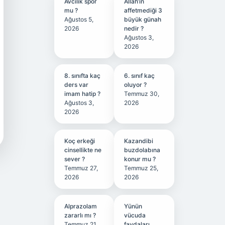
Avcılık spor
Allah’ın
mu ?
affetmediği 3
Ağustos 5,
büyük günah
2026
nedir ?
Ağustos 3,
2026
8. sınıfta kaç
6. sınıf kaç
ders var
oluyor ?
imam hatip ?
Temmuz 30,
Ağustos 3,
2026
2026
Koç erkeği
Kazandibi
cinsellikte ne
buzdolabına
sever ?
konur mu ?
Temmuz 27,
Temmuz 25,
2026
2026
Alprazolam
Yünün
zararlı mı ?
vücuda
Temmuz 21,
faydaları