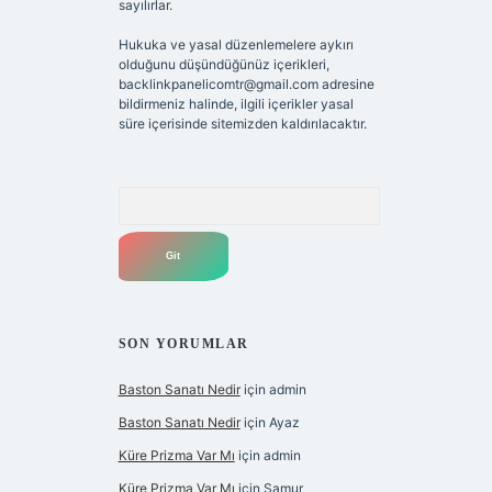
sayılırlar.
Hukuka ve yasal düzenlemelere aykırı
olduğunu düşündüğünüz içerikleri,
backlinkpanelicomtr@gmail.com
adresine
bildirmeniz halinde, ilgili içerikler yasal
süre içerisinde sitemizden kaldırılacaktır.
Arama
SON YORUMLAR
Baston Sanatı Nedir
için
admin
Baston Sanatı Nedir
için
Ayaz
Küre Prizma Var Mı
için
admin
Küre Prizma Var Mı
için
Samur