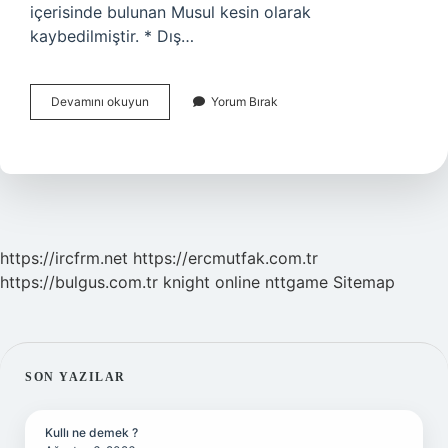
içerisinde bulunan Musul kesin olarak
kaybedilmiştir. * Dış…
Lozanda
Devamını okuyun
Yorum Bırak
Çözülemeyen
Sonraya
Bırakılan
Sorun
Nedir
https://ircfrm.net
https://ercmutfak.com.tr
https://bulgus.com.tr
knight online
nttgame
Sitemap
SIDEBAR
SON YAZILAR
Kullı ne demek ?