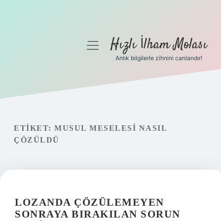
Hızlı İlham Molası
menüyü
aç
Anlık bilgilerle zihnini canlandır!
Anasayfa
Gizlilik Politikası
Yasal Uyarı
ETIKET:
MUSUL MESELESI NASIL
ÇÖZÜLDÜ
Hakkımızda
LOZANDA ÇÖZÜLEMEYEN
SONRAYA BIRAKILAN SORUN