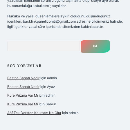
yazdıkları içeriklerin sorumluluğunu taşımakta olup, siteye üye olarak
bu sorumluluğu kabul etmiş sayılırlar.
Hukuka ve yasal düzenlemelere aykırı olduğunu düşündüğünüz
içerikleri,
backlinkpanelicomtr@gmail.com
adresine bildirmeniz halinde,
ilgili içerikler yasal süre içerisinde sitemizden kaldırılacaktır.
Arama
SON YORUMLAR
Baston Sanatı Nedir
için
admin
Baston Sanatı Nedir
için
Ayaz
Küre Prizma Var Mı
için
admin
Küre Prizma Var Mı
için
Samur
Aöf Tek Dersten Kalırsam Ne Olur
için
admin