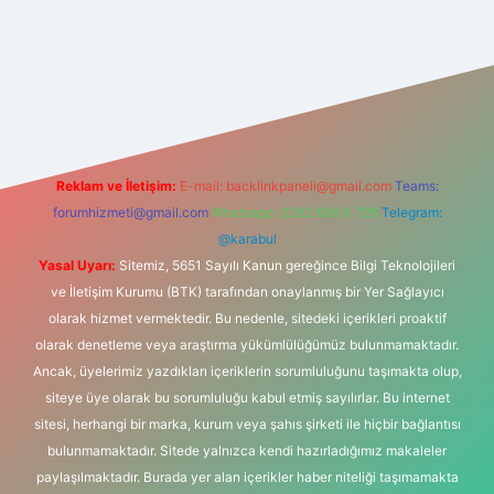
s sitesi
Reklam ve İletişim:
E-mail:
backlinkpaneli@gmail.com
Teams:
forumhizmeti@gmail.com
Whatsapp: 0262 606 0 726
Telegram:
@karabul
Yasal Uyarı:
Sitemiz, 5651 Sayılı Kanun gereğince Bilgi Teknolojileri
ve İletişim Kurumu (BTK) tarafından onaylanmış bir Yer Sağlayıcı
olarak hizmet vermektedir. Bu nedenle, sitedeki içerikleri proaktif
olarak denetleme veya araştırma yükümlülüğümüz bulunmamaktadır.
Ancak, üyelerimiz yazdıkları içeriklerin sorumluluğunu taşımakta olup,
siteye üye olarak bu sorumluluğu kabul etmiş sayılırlar. Bu internet
sitesi, herhangi bir marka, kurum veya şahıs şirketi ile hiçbir bağlantısı
bulunmamaktadır. Sitede yalnızca kendi hazırladığımız makaleler
paylaşılmaktadır. Burada yer alan içerikler haber niteliği taşımamakta