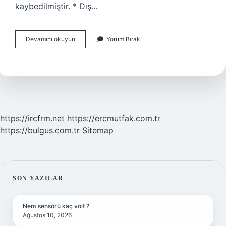
kaybedilmiştir. * Dış…
Lozanda
Devamını okuyun
Yorum Bırak
Çözülemeyen
Sonraya
Bırakılan
Sorun
Nedir
https://ircfrm.net
https://ercmutfak.com.tr
https://bulgus.com.tr
Sitemap
SIDEBAR
SON YAZILAR
Nem sensörü kaç volt ?
Ağustos 10, 2026