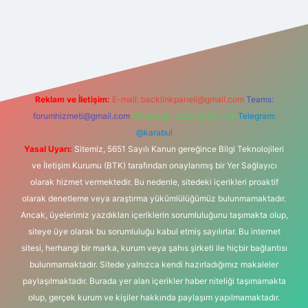
s sitesi
Reklam ve İletişim:
E-mail:
backlinkpaneli@gmail.com
Teams:
forumhizmeti@gmail.com
Whatsapp: 0262 606 0 726
Telegram:
@karabul
Yasal Uyarı:
Sitemiz, 5651 Sayılı Kanun gereğince Bilgi Teknolojileri
ve İletişim Kurumu (BTK) tarafından onaylanmış bir Yer Sağlayıcı
olarak hizmet vermektedir. Bu nedenle, sitedeki içerikleri proaktif
olarak denetleme veya araştırma yükümlülüğümüz bulunmamaktadır.
Ancak, üyelerimiz yazdıkları içeriklerin sorumluluğunu taşımakta olup,
siteye üye olarak bu sorumluluğu kabul etmiş sayılırlar. Bu internet
sitesi, herhangi bir marka, kurum veya şahıs şirketi ile hiçbir bağlantısı
bulunmamaktadır. Sitede yalnızca kendi hazırladığımız makaleler
paylaşılmaktadır. Burada yer alan içerikler haber niteliği taşımamakta
olup, gerçek kurum ve kişiler hakkında paylaşım yapılmamaktadır.