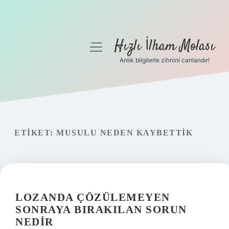
Hızlı İlham Molası
menüyü
aç
Anlık bilgilerle zihnini canlandır!
Anasayfa
Gizlilik Politikası
Yasal Uyarı
ETIKET:
MUSULU NEDEN KAYBETTIK
Hakkımızda
LOZANDA ÇÖZÜLEMEYEN
SONRAYA BIRAKILAN SORUN
NEDIR