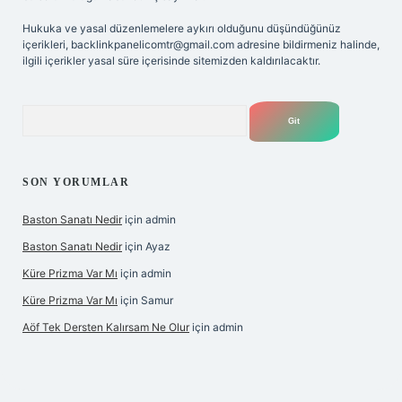
Hukuka ve yasal düzenlemelere aykırı olduğunu düşündüğünüz
içerikleri,
backlinkpanelicomtr@gmail.com
adresine bildirmeniz halinde,
ilgili içerikler yasal süre içerisinde sitemizden kaldırılacaktır.
Arama
SON YORUMLAR
Baston Sanatı Nedir
için
admin
Baston Sanatı Nedir
için
Ayaz
Küre Prizma Var Mı
için
admin
Küre Prizma Var Mı
için
Samur
Aöf Tek Dersten Kalırsam Ne Olur
için
admin