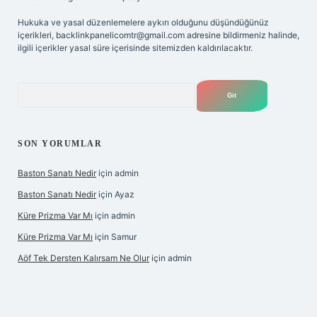
Hukuka ve yasal düzenlemelere aykırı olduğunu düşündüğünüz
içerikleri,
backlinkpanelicomtr@gmail.com
adresine bildirmeniz halinde,
ilgili içerikler yasal süre içerisinde sitemizden kaldırılacaktır.
Arama
SON YORUMLAR
Baston Sanatı Nedir
için
admin
Baston Sanatı Nedir
için
Ayaz
Küre Prizma Var Mı
için
admin
Küre Prizma Var Mı
için
Samur
Aöf Tek Dersten Kalırsam Ne Olur
için
admin