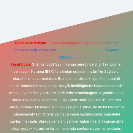
s sitesi
Reklam ve İletişim:
E-mail:
backlinkpaneli@gmail.com
Teams:
forumhizmeti@gmail.com
Whatsapp: 0262 606 0 726
Telegram:
@karabul
Yasal Uyarı:
Sitemiz, 5651 Sayılı Kanun gereğince Bilgi Teknolojileri
ve İletişim Kurumu (BTK) tarafından onaylanmış bir Yer Sağlayıcı
olarak hizmet vermektedir. Bu nedenle, sitedeki içerikleri proaktif
olarak denetleme veya araştırma yükümlülüğümüz bulunmamaktadır.
Ancak, üyelerimiz yazdıkları içeriklerin sorumluluğunu taşımakta olup,
siteye üye olarak bu sorumluluğu kabul etmiş sayılırlar. Bu internet
sitesi, herhangi bir marka, kurum veya şahıs şirketi ile hiçbir bağlantısı
bulunmamaktadır. Sitede yalnızca kendi hazırladığımız makaleler
paylaşılmaktadır. Burada yer alan içerikler haber niteliği taşımamakta
olup, gerçek kurum ve kişiler hakkında paylaşım yapılmamaktadır.