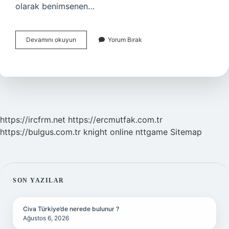
olarak benimsenen…
Toplumsal
Devamını okuyun
Yorum Bırak
Değerler
Ve
Normlar
Nedir
https://ircfrm.net
https://ercmutfak.com.tr
https://bulgus.com.tr
knight online
nttgame
Sitemap
SIDEBAR
SON YAZILAR
Civa Türkiye’de nerede bulunur ?
Ağustos 6, 2026