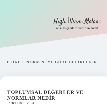
Hızlı İlham Molası
menüyü
aç
Anlık bilgilerle zihnini canlandır!
Anasayfa
Gizlilik Politikası
Yasal Uyarı
ETIKET:
NORM NEYE GÖRE BELIRLENIR
Hakkımızda
TOPLUMSAL DEĞERLER VE
NORMLAR NEDIR
Tarih: Ekim 31, 2024