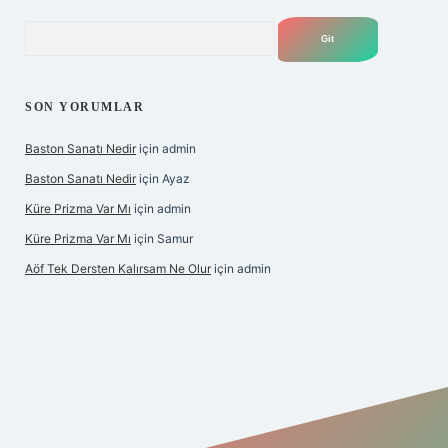
Arama
SON YORUMLAR
Baston Sanatı Nedir
için
admin
Baston Sanatı Nedir
için
Ayaz
Küre Prizma Var Mı
için
admin
Küre Prizma Var Mı
için
Samur
Aöf Tek Dersten Kalırsam Ne Olur
için
admin
s sitesi