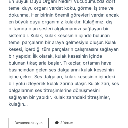
En Büyük Duyu Organı Nedir? Vücudumuzda dört
temel duyu organı vardır: koku, görme, işitme ve
dokunma. Her birinin önemli görevleri vardır, ancak
en büyük duyu organımız kulaktır. Kulağımız, dış
ortamda olan sesleri algılamamızı sağlayan bir
sistemdir. Kulak, kulak kesesinin içinde bulunan
temel parçaların bir araya gelmesiyle oluşur. Kulak
kesesi, içerdiği tüm parçaların çalışmasını sağlayan
bir yapıdır. İlk olarak, kulak kesesinin içinde
bulunan tıkaçlarla başlar. Tıkaçlar, ortamın hava
basıncından gelen ses dalgalarını kulak kesesinin
içine çeker. Ses dalgaları, kulak kesesinin içindeki
bir yolu izleyerek kulak zarına ulaşır. Kulak zarı, ses
dalgalarının ses titreşimlerine dönüşmesini
sağlayan bir yapıdır. Kulak zarındaki titreşimler,
kulağın…
En
Devamını okuyun
2 Yorum
büyük