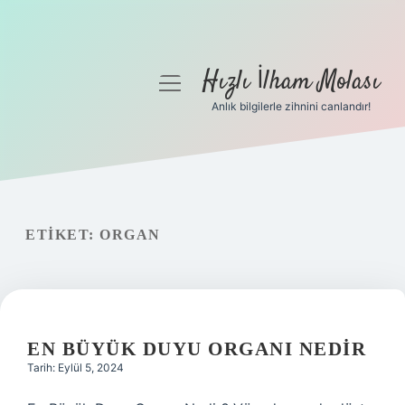
Hızlı İlham Molası
menüyü
aç
Anlık bilgilerle zihnini canlandır!
Anasayfa
Gizlilik Politikası
Yasal Uyarı
ETIKET:
ORGAN
Hakkımızda
EN BÜYÜK DUYU ORGANI NEDIR
Tarih: Eylül 5, 2024