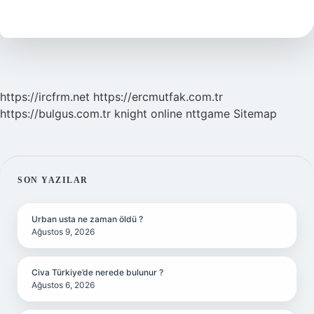
duyu
organı
nedir
https://ircfrm.net
https://ercmutfak.com.tr
https://bulgus.com.tr
knight online
nttgame
Sitemap
SIDEBAR
SON YAZILAR
Urban usta ne zaman öldü ?
Ağustos 9, 2026
Civa Türkiye’de nerede bulunur ?
Ağustos 6, 2026