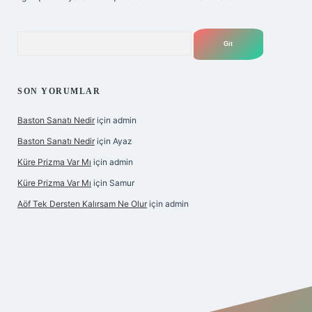
Arama
SON YORUMLAR
Baston Sanatı Nedir
için
admin
Baston Sanatı Nedir
için
Ayaz
Küre Prizma Var Mı
için
admin
Küre Prizma Var Mı
için
Samur
Aöf Tek Dersten Kalırsam Ne Olur
için
admin
s sitesi