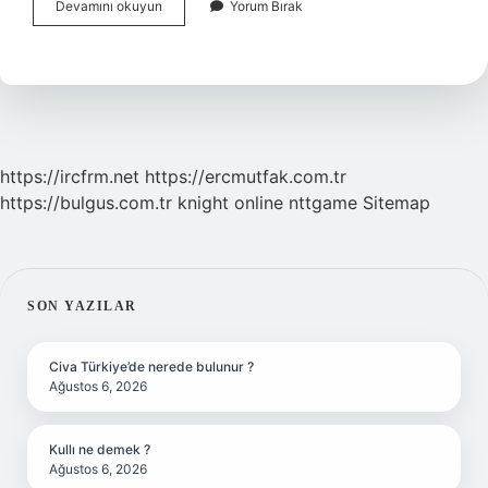
Overlok
Devamını okuyun
Yorum Bırak
Makinesi
Ile
Neler
Dikilir
https://ircfrm.net
https://ercmutfak.com.tr
https://bulgus.com.tr
knight online
nttgame
Sitemap
SIDEBAR
SON YAZILAR
Civa Türkiye’de nerede bulunur ?
Ağustos 6, 2026
Kullı ne demek ?
Ağustos 6, 2026