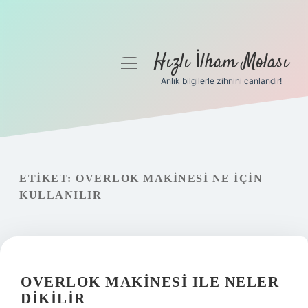
Hızlı İlham Molası
menüyü
aç
Anlık bilgilerle zihnini canlandır!
Anasayfa
Gizlilik Politikası
Yasal Uyarı
ETIKET:
OVERLOK MAKINESI NE IÇIN
KULLANILIR
Hakkımızda
OVERLOK MAKINESI ILE NELER
DIKILIR