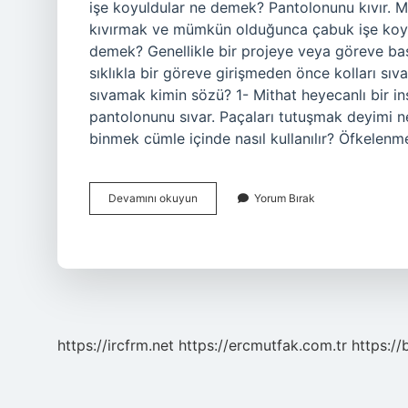
işe koyuldular ne demek? Pantolonunu kıvır. 
kıvırmak ve mümkün olduğunca çabuk işe koyu
demek? Genellikle bir projeye veya göreve baş
sıklıkla bir göreve girişmeden önce kolları s
sıvamak kimin sözü? 1- Mithat heyecanlı bir i
pantolonunu sıvar. Paçaları tutuşmak deyimi 
binmek cümle içinde nasıl kullanılır? Öfkelen
Paçaları
Devamını okuyun
Yorum Bırak
Sıvamak
Cümlesi
Nedir
https://ircfrm.net
https://ercmutfak.com.tr
https://