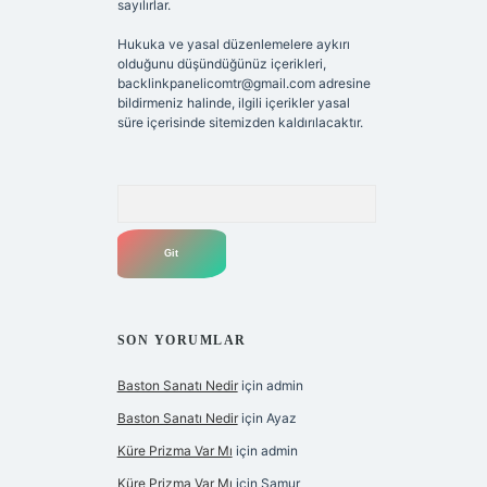
sayılırlar.
Hukuka ve yasal düzenlemelere aykırı
olduğunu düşündüğünüz içerikleri,
backlinkpanelicomtr@gmail.com
adresine
bildirmeniz halinde, ilgili içerikler yasal
süre içerisinde sitemizden kaldırılacaktır.
Arama
SON YORUMLAR
Baston Sanatı Nedir
için
admin
Baston Sanatı Nedir
için
Ayaz
Küre Prizma Var Mı
için
admin
Küre Prizma Var Mı
için
Samur