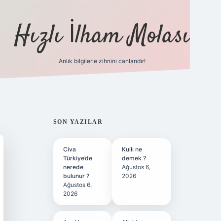
Hızlı İlham Molası
Anlık bilgilerle zihnini canlandır!
ilbet bahis sitesi
SIDEBAR
SON YAZILAR
Civa
Kullı ne
Türkiye’de
demek ?
nerede
Ağustos 6,
bulunur ?
2026
Ağustos 6,
2026