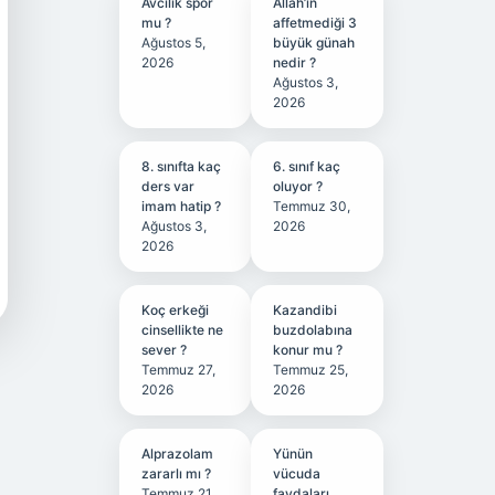
Avcılık spor
Allah’ın
mu ?
affetmediği 3
Ağustos 5,
büyük günah
2026
nedir ?
Ağustos 3,
2026
8. sınıfta kaç
6. sınıf kaç
ders var
oluyor ?
imam hatip ?
Temmuz 30,
Ağustos 3,
2026
2026
Koç erkeği
Kazandibi
cinsellikte ne
buzdolabına
sever ?
konur mu ?
Temmuz 27,
Temmuz 25,
2026
2026
Alprazolam
Yünün
zararlı mı ?
vücuda
Temmuz 21,
faydaları