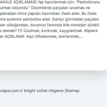
MAKALE AÇIKLAMASI: İşe hazırlanmak için. “Pantolonunu
lmak istiyordu.” Deyimlerde parçaları sıvamak ne
lamadan önce yapılan hazırlıkları ifade eder. Bu ifade
ıvama eylemini sembolize eder. Dereyi görmeden paçaları
nsan olduğundan, durumun farkında bile olmadan sürekli
ne demek? [1] Üzülmek, korkmak, kaygılanmak. Küplere
mek AÇIKLAMA: Aşırı öfkelenmek, sinirlenmek,…
bulgus.com.tr
knight online
nttgame
Sitemap