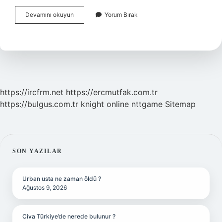
Beyinde
Devamını okuyun
Yorum Bırak
Parazit
Olduğu
Nasıl
Anlaşılır
https://ircfrm.net
https://ercmutfak.com.tr
https://bulgus.com.tr
knight online
nttgame
Sitemap
SIDEBAR
SON YAZILAR
Urban usta ne zaman öldü ?
Ağustos 9, 2026
Civa Türkiye’de nerede bulunur ?