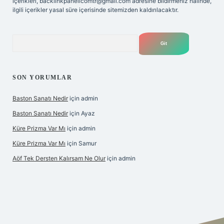
içerikleri,
backlinkpanelicomtr@gmail.com
adresine bildirmeniz halinde,
ilgili içerikler yasal süre içerisinde sitemizden kaldırılacaktır.
Arama
SON YORUMLAR
Baston Sanatı Nedir
için
admin
Baston Sanatı Nedir
için
Ayaz
Küre Prizma Var Mı
için
admin
Küre Prizma Var Mı
için
Samur
Aöf Tek Dersten Kalırsam Ne Olur
için
admin
s sitesi