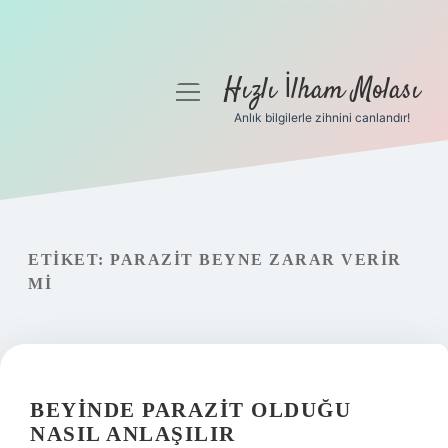
Hızlı İlham Molası
menüyü
aç
Anlık bilgilerle zihnini canlandır!
Anasayfa
Gizlilik Politikası
Yasal Uyarı
ETIKET:
PARAZIT BEYNE ZARAR VERIR
MI
Hakkımızda
BEYINDE PARAZIT OLDUĞU
NASIL ANLAŞILIR