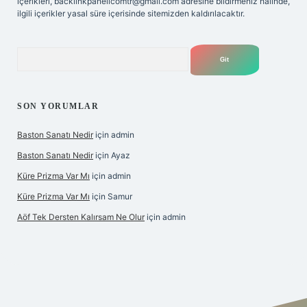
içerikleri,
backlinkpanelicomtr@gmail.com
adresine bildirmeniz halinde,
ilgili içerikler yasal süre içerisinde sitemizden kaldırılacaktır.
Arama
SON YORUMLAR
Baston Sanatı Nedir
için
admin
Baston Sanatı Nedir
için
Ayaz
Küre Prizma Var Mı
için
admin
Küre Prizma Var Mı
için
Samur
Aöf Tek Dersten Kalırsam Ne Olur
için
admin
is sitesi