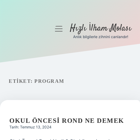
Hızlı İlham Molası
menüyü
aç
Anlık bilgilerle zihnini canlandır!
Anasayfa
Gizlilik Politikası
Yasal Uyarı
ETIKET:
PROGRAM
Hakkımızda
OKUL ÖNCESI ROND NE DEMEK
Tarih: Temmuz 13, 2024