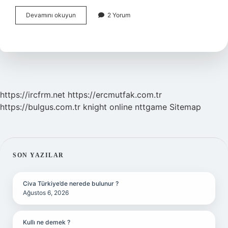
Okul
Devamını okuyun
2 Yorum
öncesi
rond
ne
demek
https://ircfrm.net
https://ercmutfak.com.tr
https://bulgus.com.tr
knight online
nttgame
Sitemap
SIDEBAR
SON YAZILAR
Civa Türkiye’de nerede bulunur ?
Ağustos 6, 2026
Kullı ne demek ?