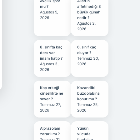
Avcılık spor
Allah’ın
mu ?
affetmediği 3
Ağustos 5,
büyük günah
2026
nedir ?
Ağustos 3,
2026
8. sınıfta kaç
6. sınıf kaç
ders var
oluyor ?
imam hatip ?
Temmuz 30,
Ağustos 3,
2026
2026
Koç erkeği
Kazandibi
cinsellikte ne
buzdolabına
sever ?
konur mu ?
Temmuz 27,
Temmuz 25,
2026
2026
Alprazolam
Yünün
zararlı mı ?
vücuda
Temmuz 21,
faydaları