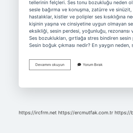
tellerinin felçleri. Ses tonu bozukluğu neden o
sesle bağırma ve konuşma, zatürre ve sinüzit, lar
hastalıklar, kistler ve polipler ses kısıklığın
kişinin yaşına ve cinsiyetine uygun olmayan se
eksikliği, sesin perdesi, yoğunluğu, rezonansı v
Ses bozuklukları, gırtlağa stres bindiren sesin pe
Sesin boğuk çıkması nedir? En yaygın neden, 
Ses
Devamını okuyun
Yorum Bırak
Bozukluğuna
Ne
Denir
https://ircfrm.net
https://ercmutfak.com.tr
https://