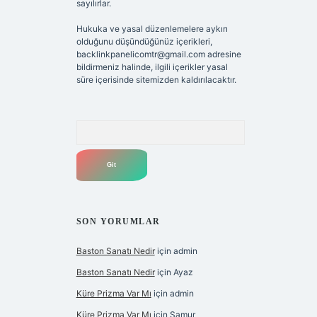
sayılırlar.
Hukuka ve yasal düzenlemelere aykırı
olduğunu düşündüğünüz içerikleri,
backlinkpanelicomtr@gmail.com
adresine
bildirmeniz halinde, ilgili içerikler yasal
süre içerisinde sitemizden kaldırılacaktır.
Arama
SON YORUMLAR
Baston Sanatı Nedir
için
admin
Baston Sanatı Nedir
için
Ayaz
Küre Prizma Var Mı
için
admin
Küre Prizma Var Mı
için
Samur