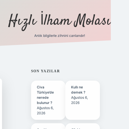
Hızlı İlham Molası
Anlık bilgilerle zihnini canlandır!
ilbet bahis sitesi
SIDEBAR
SON YAZILAR
Civa
Kullı ne
Türkiye’de
demek ?
nerede
Ağustos 6,
bulunur ?
2026
Ağustos 6,
2026