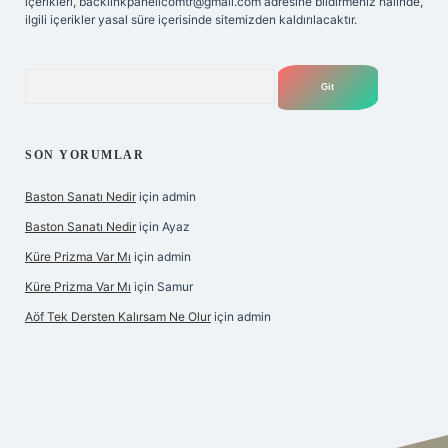
içerikleri,
backlinkpanelicomtr@gmail.com
adresine bildirmeniz halinde,
ilgili içerikler yasal süre içerisinde sitemizden kaldırılacaktır.
Arama
SON YORUMLAR
Baston Sanatı Nedir
için
admin
Baston Sanatı Nedir
için
Ayaz
Küre Prizma Var Mı
için
admin
Küre Prizma Var Mı
için
Samur
Aöf Tek Dersten Kalırsam Ne Olur
için
admin
is sitesi