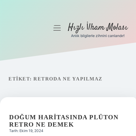
Hızlı İlham Molası
menüyü
aç
Anlık bilgilerle zihnini canlandır!
Anasayfa
Gizlilik Politikası
Yasal Uyarı
ETIKET:
RETRODA NE YAPILMAZ
Hakkımızda
DOĞUM HARITASINDA PLÜTON
RETRO NE DEMEK
Tarih: Ekim 19, 2024