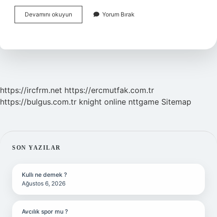
Doğum
Devamını okuyun
Yorum Bırak
Haritasında
Plüton
Retro
Ne
Demek
https://ircfrm.net
https://ercmutfak.com.tr
https://bulgus.com.tr
knight online
nttgame
Sitemap
SIDEBAR
SON YAZILAR
Kullı ne demek ?
Ağustos 6, 2026
Avcılık spor mu ?