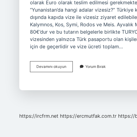
olarak Euro olarak teslim edilmesi gerekmekte
“Yunanistan’da hangi adalar vizesiz?” Türkiye kı
dışında kapıda vize ile vizesiz ziyaret edilebi
Kalymnos, Kos, Symi, Rodos ve Meis. Ayvalık Mi
80€’dur ve bu tutarın belgelerle birlikte TURY
vizesinden yalnızca Türk pasaportu olan kişiler
için de geçerlidir ve vize ücreti toplam…
Cunda
Devamını okuyun
Yorum Bırak
Adası
Vize
Istiyor
Mu
https://ircfrm.net
https://ercmutfak.com.tr
https://