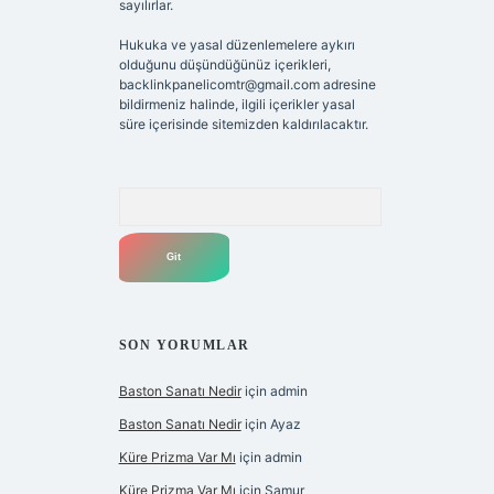
sayılırlar.
Hukuka ve yasal düzenlemelere aykırı
olduğunu düşündüğünüz içerikleri,
backlinkpanelicomtr@gmail.com
adresine
bildirmeniz halinde, ilgili içerikler yasal
süre içerisinde sitemizden kaldırılacaktır.
Arama
SON YORUMLAR
Baston Sanatı Nedir
için
admin
Baston Sanatı Nedir
için
Ayaz
Küre Prizma Var Mı
için
admin
Küre Prizma Var Mı
için
Samur