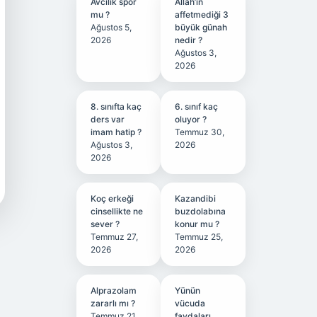
Avcılık spor
Allah’ın
mu ?
affetmediği 3
Ağustos 5,
büyük günah
2026
nedir ?
Ağustos 3,
2026
8. sınıfta kaç
6. sınıf kaç
ders var
oluyor ?
imam hatip ?
Temmuz 30,
Ağustos 3,
2026
2026
Koç erkeği
Kazandibi
cinsellikte ne
buzdolabına
sever ?
konur mu ?
Temmuz 27,
Temmuz 25,
2026
2026
Alprazolam
Yünün
zararlı mı ?
vücuda
Temmuz 21,
faydaları