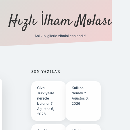
Hızlı İlham Molası
Anlık bilgilerle zihnini canlandır!
ilbet bahis sitesi
SIDEBAR
SON YAZILAR
Civa
Kullı ne
Türkiye’de
demek ?
nerede
Ağustos 6,
bulunur ?
2026
Ağustos 6,
2026