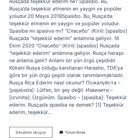
Rusçada teşekkür ederim ne? Spasibo. Bu,
Rusça’da teşekkür etmenin en yaygın ve popüler
yoludur.20 Mayıs 2019Spasibo. Bu, Rusça’da
teşekkür etmenin en yaygın ve popüler yoludur.
Spasiba mı spasiva mı? “Спасибо” (Kiril) [spasibo]
Rusçada “teşekkür ederim” anlamına geliyor. 16
Ekim 2020 “Спасибо” (Kiril) [spasibo] Rusçada
“teşekkür ederim” anlamına geliyor. Rusça haraşo
ne anlama gelir? Anlamı bir yün örgü çeşididir.
Kökeni Rusya olduğu kanıtlanan Harasho, TDK’ya
göre bir yün örgü çeşidi olarak tanımlanmaktadır.
Rusça Rica Ederim nasıl okunur? Пожалуйста –
[pajalusta]: Lütfen, bir şey değil. Извините –
[izvinite]: Üzgünüm. Spasíbo – [spasiba]: Teşekkür
ederim. Rusçada spasiba ne demek? [1] Teşekkür
ederim, teşekkür…
Rusçada
Devamını okuyun
Yorum Bırak
Spasiva