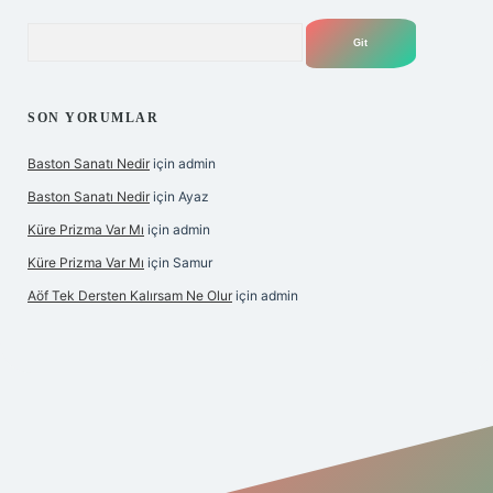
Arama
SON YORUMLAR
Baston Sanatı Nedir
için
admin
Baston Sanatı Nedir
için
Ayaz
Küre Prizma Var Mı
için
admin
Küre Prizma Var Mı
için
Samur
Aöf Tek Dersten Kalırsam Ne Olur
için
admin
s sitesi