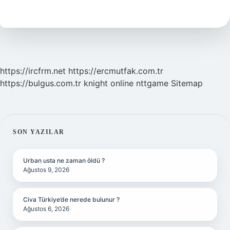
Ne
Demek
https://ircfrm.net
https://ercmutfak.com.tr
https://bulgus.com.tr
knight online
nttgame
Sitemap
SIDEBAR
SON YAZILAR
Urban usta ne zaman öldü ?
Ağustos 9, 2026
Civa Türkiye’de nerede bulunur ?
Ağustos 6, 2026