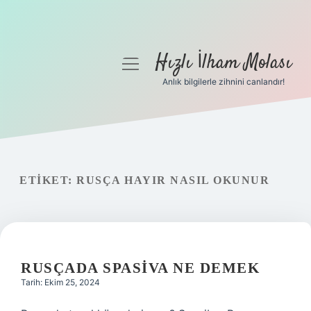
Hızlı İlham Molası
menüyü
aç
Anlık bilgilerle zihnini canlandır!
Anasayfa
Gizlilik Politikası
Yasal Uyarı
ETIKET:
RUSÇA HAYIR NASIL OKUNUR
Hakkımızda
RUSÇADA SPASIVA NE DEMEK
Tarih: Ekim 25, 2024