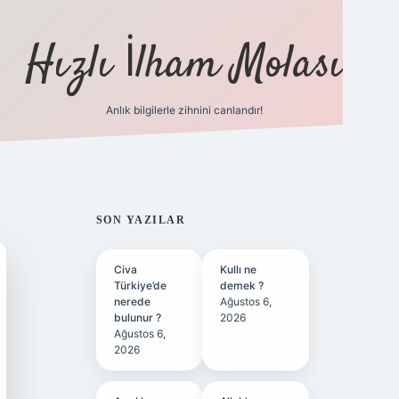
Hızlı İlham Molası
Anlık bilgilerle zihnini canlandır!
ilbet bahis sitesi
SIDEBAR
SON YAZILAR
Civa
Kullı ne
Türkiye’de
demek ?
nerede
Ağustos 6,
bulunur ?
2026
Ağustos 6,
2026