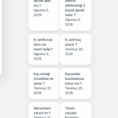
Avcılık spor
Allah’ın
mu ?
affetmediği 3
Ağustos 5,
büyük günah
2026
nedir ?
Ağustos 3,
2026
8. sınıfta kaç
6. sınıf kaç
ders var
oluyor ?
imam hatip ?
Temmuz 30,
Ağustos 3,
2026
2026
Koç erkeği
Kazandibi
cinsellikte ne
buzdolabına
sever ?
konur mu ?
Temmuz 27,
Temmuz 25,
2026
2026
Alprazolam
Yünün
zararlı mı ?
vücuda
Temmuz 21,
faydaları