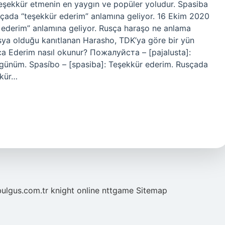
eşekkür etmenin en yaygın ve popüler yoludur. Spasiba
sçada “teşekkür ederim” anlamına geliyor. 16 Ekim 2020
 ederim” anlamına geliyor. Rusça haraşo ne anlama
usya olduğu kanıtlanan Harasho, TDK’ya göre bir yün
ca Ederim nasıl okunur? Пожалуйста – [pajalusta]:
 Üzgünüm. Spasíbo – [spasiba]: Teşekkür ederim. Rusçada
kkür…
bulgus.com.tr
knight online
nttgame
Sitemap