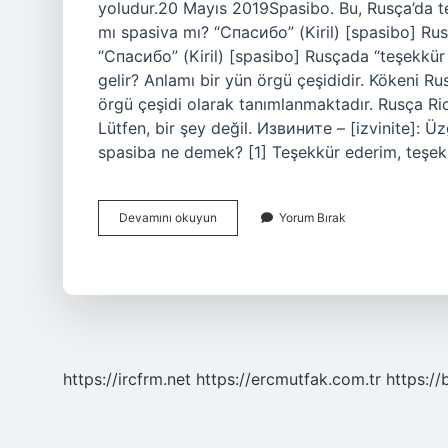
yoludur.20 Mayıs 2019Spasibo. Bu, Rusça’da t
mı spasiva mı? “Спасибо” (Kiril) [spasibo] Ru
“Спасибо” (Kiril) [spasibo] Rusçada “teşekkür
gelir? Anlamı bir yün örgü çeşididir. Kökeni R
örgü çeşidi olarak tanımlanmaktadır. Rusça Ri
Lütfen, bir şey değil. Извините – [izvinite]:
spasiba ne demek? [1] Teşekkür ederim, teşe
Rusçada
Devamını okuyun
Yorum Bırak
Spasiva
Ne
Demek
https://ircfrm.net
https://ercmutfak.com.tr
https://