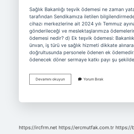
Sağlık Bakanlığı teşvik ödemesi ne zaman ya
tarafından Sendikamıza iletilen bilgilendirmede;
cihazı merkezlerine ait 2024 yılı Temmuz ayına 
gönderileceği ve meslektaşlarımıza ödemelerin a
ödemesi nedir? d) Ek teşvik ödemesi: Bakanlıkç
ünvan, iş türü ve sağlık hizmeti dikkate alınara
doğrultusunda personele ödenen ek ödemedir
ödenecek döner sermaye katkı payı şu şekilde 
Sağlık
Devamını okuyun
Yorum Bırak
Bakanlığı
Teşvik
Ödemesi
Ne
Zaman
Yatacak
Haziran
2024
https://ircfrm.net
https://ercmutfak.com.tr
https://