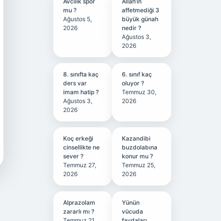
Avcılık spor
Allah’ın
mu ?
affetmediği 3
Ağustos 5,
büyük günah
2026
nedir ?
Ağustos 3,
2026
8. sınıfta kaç
6. sınıf kaç
ders var
oluyor ?
imam hatip ?
Temmuz 30,
Ağustos 3,
2026
2026
Koç erkeği
Kazandibi
cinsellikte ne
buzdolabına
sever ?
konur mu ?
Temmuz 27,
Temmuz 25,
2026
2026
Alprazolam
Yünün
zararlı mı ?
vücuda
Temmuz 21,
faydaları