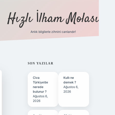
Hızlı İlham Molası
Anlık bilgilerle zihnini canlandır!
ilbet bahis sitesi
SIDEBAR
SON YAZILAR
Civa
Kullı ne
Türkiye’de
demek ?
nerede
Ağustos 6,
bulunur ?
2026
Ağustos 6,
2026