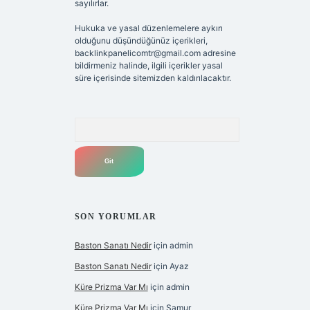
sayılırlar.
Hukuka ve yasal düzenlemelere aykırı
olduğunu düşündüğünüz içerikleri,
backlinkpanelicomtr@gmail.com
adresine
bildirmeniz halinde, ilgili içerikler yasal
süre içerisinde sitemizden kaldırılacaktır.
Arama
SON YORUMLAR
Baston Sanatı Nedir
için
admin
Baston Sanatı Nedir
için
Ayaz
Küre Prizma Var Mı
için
admin
Küre Prizma Var Mı
için
Samur