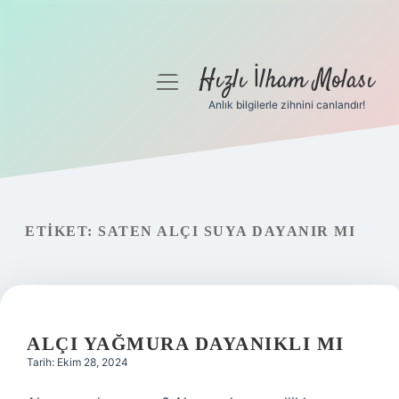
Hızlı İlham Molası
menüyü
aç
Anlık bilgilerle zihnini canlandır!
Anasayfa
Gizlilik Politikası
Yasal Uyarı
ETIKET:
SATEN ALÇI SUYA DAYANIR MI
Hakkımızda
ALÇI YAĞMURA DAYANIKLI MI
Tarih: Ekim 28, 2024