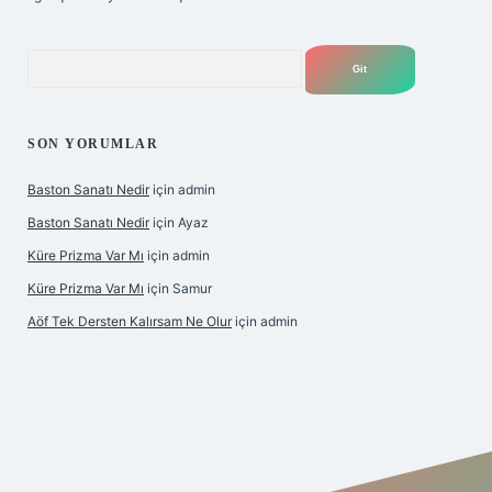
Arama
SON YORUMLAR
Baston Sanatı Nedir
için
admin
Baston Sanatı Nedir
için
Ayaz
Küre Prizma Var Mı
için
admin
Küre Prizma Var Mı
için
Samur
Aöf Tek Dersten Kalırsam Ne Olur
için
admin
s sitesi