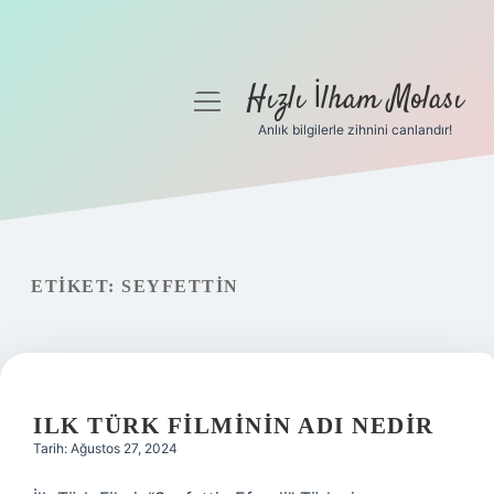
Hızlı İlham Molası
menüyü
aç
Anlık bilgilerle zihnini canlandır!
Anasayfa
Gizlilik Politikası
Yasal Uyarı
ETIKET:
SEYFETTIN
Hakkımızda
ILK TÜRK FILMININ ADI NEDIR
Tarih: Ağustos 27, 2024