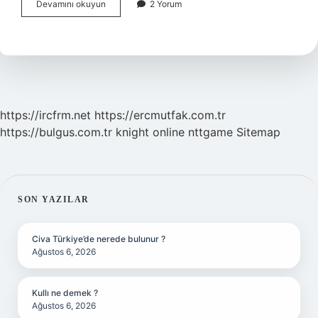
Ilk
Devamını okuyun
2 Yorum
Türk
filminin
adı
nedir
https://ircfrm.net
https://ercmutfak.com.tr
https://bulgus.com.tr
knight online
nttgame
Sitemap
SIDEBAR
SON YAZILAR
Civa Türkiye’de nerede bulunur ?
Ağustos 6, 2026
Kullı ne demek ?
Ağustos 6, 2026