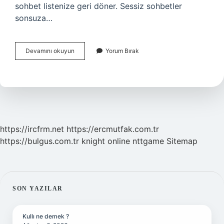
sohbet listenize geri döner. Sessiz sohbetler
sonsuza…
Sohbet
Devamını okuyun
Yorum Bırak
Neden
Arşivlenir
https://ircfrm.net
https://ercmutfak.com.tr
https://bulgus.com.tr
knight online
nttgame
Sitemap
SIDEBAR
SON YAZILAR
Kullı ne demek ?