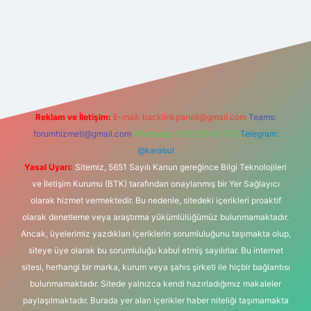
is sitesi
Reklam ve İletişim:
E-mail:
backlinkpaneli@gmail.com
Teams:
forumhizmeti@gmail.com
Whatsapp: 0262 606 0 726
Telegram:
@karabul
Yasal Uyarı:
Sitemiz, 5651 Sayılı Kanun gereğince Bilgi Teknolojileri
ve İletişim Kurumu (BTK) tarafından onaylanmış bir Yer Sağlayıcı
olarak hizmet vermektedir. Bu nedenle, sitedeki içerikleri proaktif
olarak denetleme veya araştırma yükümlülüğümüz bulunmamaktadır.
Ancak, üyelerimiz yazdıkları içeriklerin sorumluluğunu taşımakta olup,
siteye üye olarak bu sorumluluğu kabul etmiş sayılırlar. Bu internet
sitesi, herhangi bir marka, kurum veya şahıs şirketi ile hiçbir bağlantısı
bulunmamaktadır. Sitede yalnızca kendi hazırladığımız makaleler
paylaşılmaktadır. Burada yer alan içerikler haber niteliği taşımamakta