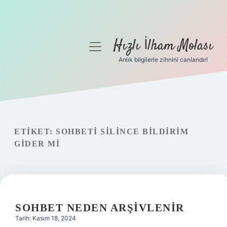
Hızlı İlham Molası
menüyü
aç
Anlık bilgilerle zihnini canlandır!
Anasayfa
Gizlilik Politikası
Yasal Uyarı
ETIKET:
SOHBETI SILINCE BILDIRIM
GIDER MI
Hakkımızda
SOHBET NEDEN ARŞIVLENIR
Tarih: Kasım 18, 2024