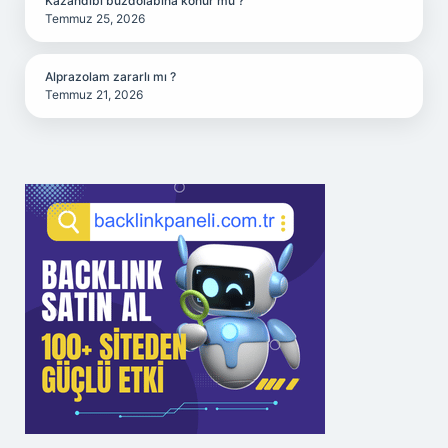
Kazandibi buzdolabına konur mu ?
Temmuz 25, 2026
Alprazolam zararlı mı ?
Temmuz 21, 2026