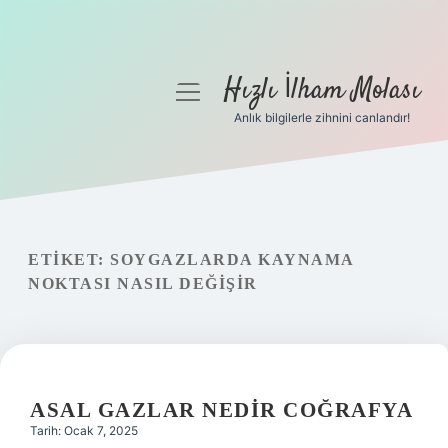
Hızlı İlham Molası
menüyü
aç
Anlık bilgilerle zihnini canlandır!
Anasayfa
Gizlilik Politikası
Yasal Uyarı
ETIKET:
SOYGAZLARDA KAYNAMA
NOKTASI NASIL DEĞIŞIR
Hakkımızda
ASAL GAZLAR NEDIR COĞRAFYA
Tarih: Ocak 7, 2025