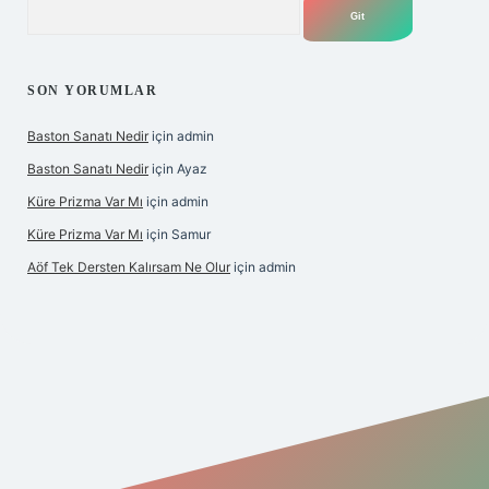
Arama
SON YORUMLAR
Baston Sanatı Nedir
için
admin
Baston Sanatı Nedir
için
Ayaz
Küre Prizma Var Mı
için
admin
Küre Prizma Var Mı
için
Samur
Aöf Tek Dersten Kalırsam Ne Olur
için
admin
s sitesi