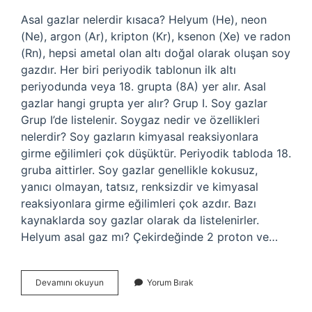
Asal gazlar nelerdir kısaca? Helyum (He), neon
(Ne), argon (Ar), kripton (Kr), ksenon (Xe) ve radon
(Rn), hepsi ametal olan altı doğal olarak oluşan soy
gazdır. Her biri periyodik tablonun ilk altı
periyodunda veya 18. grupta (8A) yer alır. Asal
gazlar hangi grupta yer alır? Grup I. Soy gazlar
Grup I’de listelenir. Soygaz nedir ve özellikleri
nelerdir? Soy gazların kimyasal reaksiyonlara
girme eğilimleri çok düşüktür. Periyodik tabloda 18.
gruba aittirler. Soy gazlar genellikle kokusuz,
yanıcı olmayan, tatsız, renksizdir ve kimyasal
reaksiyonlara girme eğilimleri çok azdır. Bazı
kaynaklarda soy gazlar olarak da listelenirler.
Helyum asal gaz mı? Çekirdeğinde 2 proton ve…
Asal
Devamını okuyun
Yorum Bırak
Gazlar
Nedir