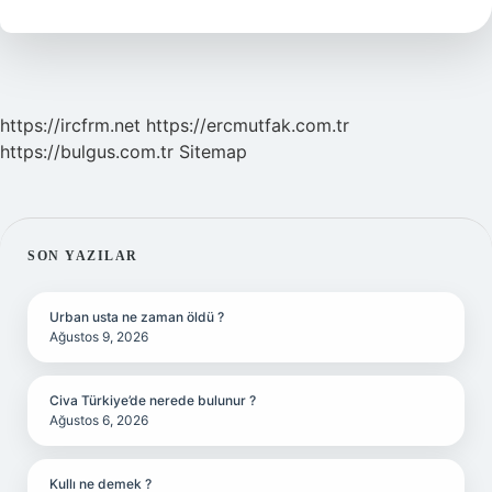
Coğrafya
https://ircfrm.net
https://ercmutfak.com.tr
https://bulgus.com.tr
Sitemap
SIDEBAR
SON YAZILAR
Urban usta ne zaman öldü ?
Ağustos 9, 2026
Civa Türkiye’de nerede bulunur ?
Ağustos 6, 2026
Kullı ne demek ?