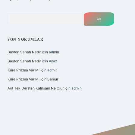
Arama
SON YORUMLAR
Baston Sanatı Nedir
için
admin
Baston Sanatı Nedir
için
Ayaz
Küre Prizma Var Mı
için
admin
Küre Prizma Var Mı
için
Samur
Aöf Tek Dersten Kalırsam Ne Olur
için
admin
s sitesi