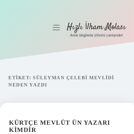
Hızlı İlham Molası
menüyü
aç
Anlık bilgilerle zihnini canlandır!
Anasayfa
Gizlilik Politikası
Yasal Uyarı
ETIKET:
SÜLEYMAN ÇELEBI MEVLIDI
NEDEN YAZDI
Hakkımızda
KÜRTÇE MEVLÜT ÜN YAZARI
KIMDIR