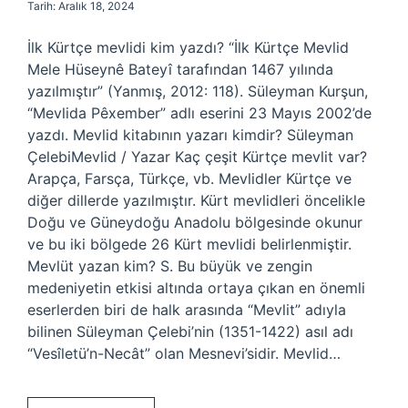
Tarih: Aralık 18, 2024
İlk Kürtçe mevlidi kim yazdı? “İlk Kürtçe Mevlid
Mele Hüseynê Bateyî tarafından 1467 yılında
yazılmıştır” (Yanmış, 2012: 118). Süleyman Kurşun,
“Mevlida Pêxember” adlı eserini 23 Mayıs 2002’de
yazdı. Mevlid kitabının yazarı kimdir? Süleyman
ÇelebiMevlid / Yazar Kaç çeşit Kürtçe mevlit var?
Arapça, Farsça, Türkçe, vb. Mevlidler Kürtçe ve
diğer dillerde yazılmıştır. Kürt mevlidleri öncelikle
Doğu ve Güneydoğu Anadolu bölgesinde okunur
ve bu iki bölgede 26 Kürt mevlidi belirlenmiştir.
Mevlüt yazan kim? S. Bu büyük ve zengin
medeniyetin etkisi altında ortaya çıkan en önemli
eserlerden biri de halk arasında “Mevlit” adıyla
bilinen Süleyman Çelebi’nin (1351-1422) asıl adı
“Vesîletü’n-Necât” olan Mesnevi’sidir. Mevlid…