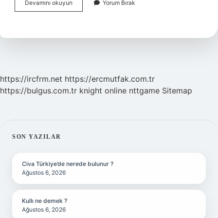
Kürtçe
Devamını okuyun
Yorum Bırak
Mevlüt
Ün
Yazarı
Kimdir
https://ircfrm.net
https://ercmutfak.com.tr
https://bulgus.com.tr
knight online
nttgame
Sitemap
SIDEBAR
SON YAZILAR
Civa Türkiye’de nerede bulunur ?
Ağustos 6, 2026
Kullı ne demek ?
Ağustos 6, 2026